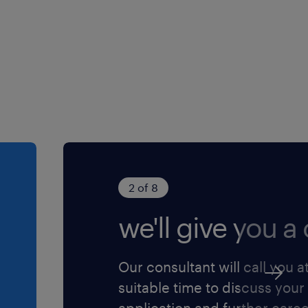
es idées d’optimisation
 demain.
n rôle de gestion
cité à travailler sous
 l'extérieur.
québécois accompagnée
2 of 8
we'll give you a c
se et une volonté
équipements de location
Our consultant will call you a
suitable time to discuss your
application and further care