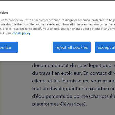
okies
es to provide you with a tailored experience, to diagnose technical problems, to hel
 We also use them to offer you more relevant information in searches. You can either 
, or click "customize" to specify your choice. You can change your options at any tim
is in our
cookie policy.
En tant d'Assistant coordonnateur, vo
la succursale. En étroite collaboratio
omize
reject all cookies
accept al
l’atelier mécanique, votre mission est 
quotidien des activités. Vous combine
documentaire et du suivi logistique 
du travail en extérieur. En contact dir
clients et les fournisseurs, vous assur
tout en développant une expertise un
d'équipements de pointe (chariots élé
plateformes élévatrices).