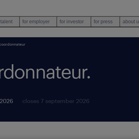
 talent
for employer
for investor
for press
about 
 coordonnateur
ordonnateur
.
 2026
closes 7 september 2026