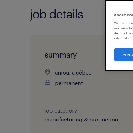
job details
about co
We use cooki
our website.
decline them
information 
summary
cust
anjou, québec
permanent
job category
manufacturing & production