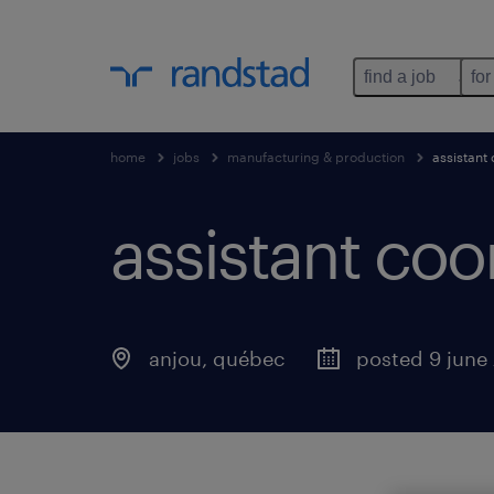
find a job
for
home
jobs
manufacturing & production
assistant
assistant co
anjou
,
québec
posted 9 june