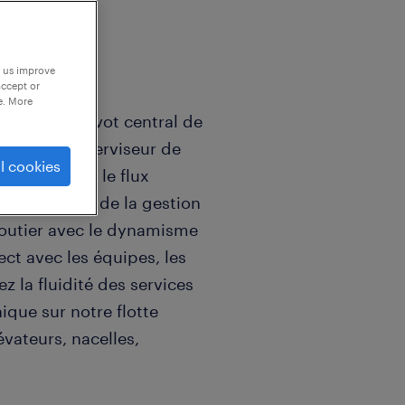
p us improve
accept or
e. More
us êtes le pivot central de
n avec le superviseur de
l cookies
d'orchestrer le flux
z la rigueur de la gestion
routier avec le dynamisme
ect avec les équipes, les
ez la fluidité des services
ique sur notre flotte
vateurs, nacelles,