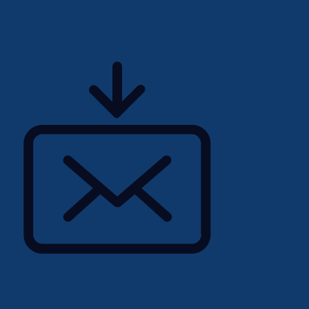
 identifier leurs besoins
ant un courriel à
rer de leur capacité à
'entrevue.