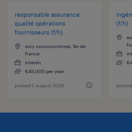
responsable assurance
ingén
qualité opérations
(f/h)
fournisseurs (f/h)
ev
fr
evry courcouronnes, île-de-
france
in
interim
€4
€45,000 per year
posted 5 august 2026
posted