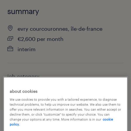
summary
evry courcouronnes, île-de-france
€2,600 per month
interim
job category
manufacturing & production
about cookies
We use cookies to provide you with a tailored experience, to diagnose
technical problems, to help us improve our website. We also use them to
offer you more relevant information in searches. You can either accept or
decline them, or click "customize" to specify your choice. You can
change your options at any time. More information is in our
cookie
policy.
job details