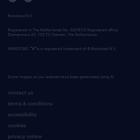
randstad innovation fund
country websites
Randstad N.V.
contact us
Registered in The Netherlands No: 33216172 Registered office:
Diemermere 25, 1112 TC Diemen, The Netherlands.
RANDSTAD,
is a registered trademark of © Randstad N.V.
Some images on our website have been generated using AI.
contact us
terms & conditions
accessibility
cookies
privacy notice