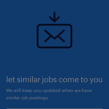
juridique
Les compétences attendues sont les
suivantes :
Un bon esprit d'initiative et d'organisation
Une grande aisance avec les outils
bureautiques Microsoft
Une bonne dose d'énergie et de bonnes
capacités rédactionnelles
let similar jobs come to you
We will keep you updated when we have
Les compétences que nous vous proposons
similar job postings.
de développer :