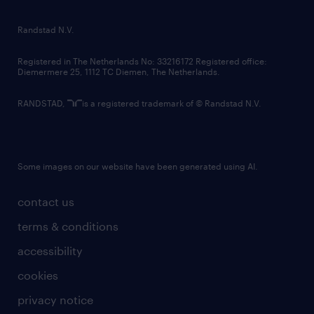
randstad innovation fund
country websites
Randstad N.V.
contact us
Registered in The Netherlands No: 33216172 Registered office:
Diemermere 25, 1112 TC Diemen, The Netherlands.
RANDSTAD,
is a registered trademark of © Randstad N.V.
Some images on our website have been generated using AI.
contact us
terms & conditions
accessibility
cookies
privacy notice