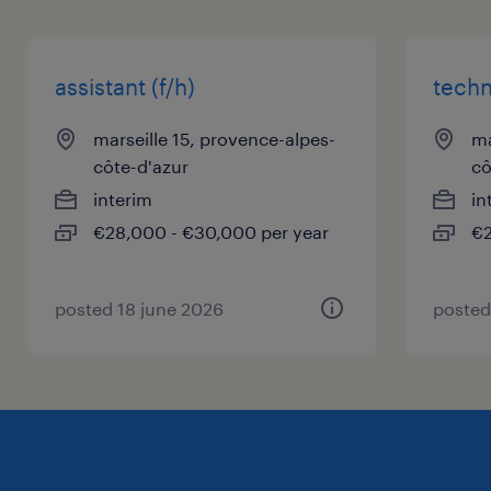
Envois des convocations au CAC par courrier
RAR (+ de 100)
Documents administratifs pour les Appels
assistant (f/h)
techn
d'Offres
marseille 15, provence-alpes-
ma
côte-d'azur
cô
interim
in
Cette description prend en compte les
€28,000 - €30,000 per year
€2
principales responsabilités, elle n'est pas
limitative.
posted 18 june 2026
posted
profil recherché
En formation Continue ou initiale et en
préparation d'un BTS ou Bachelor, de
préférence spécialisé dans le domaine