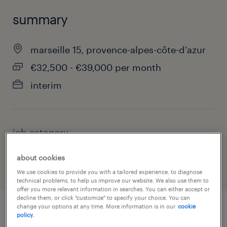
summary
marseille 15, provence-alpes-côte-d'azur
€32,500 - €39,000 per month
interim
job category
construction, trades & mining
about cookies
We use cookies to provide you with a tailored experience, to diagnose
technical problems, to help us improve our website. We also use them to
offer you more relevant information in searches. You can either accept or
decline them, or click "customize" to specify your choice. You can
change your options at any time. More information is in our
cookie
policy.
job details