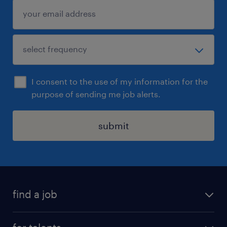
Travailler en équipe et en mode projet,
Développer votre rigueur et votre sens du
contrôle,
Stimuler votre anticipation et proactivité,
Accroitre votre sens du service client.
I consent to the use of my information for the
purpose of sending me job alerts.
Vous désirez apporter votre expérience et
votre dynamisme ?
submit
Vous souhaitez rejoindre un grand groupe et
commencer une aventure professionnelle
riche ?
find a job
N'hésitez plus, postulez !
all jobs