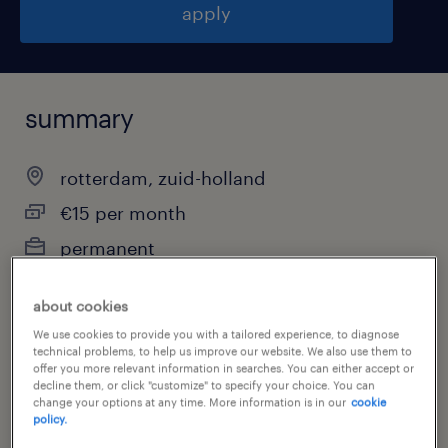
apply
summary
rotterdam, zuid-holland
€15 per month
permanent
about cookies
We use cookies to provide you with a tailored experience, to diagnose
job category
technical problems, to help us improve our website. We also use them to
engineering
offer you more relevant information in searches. You can either accept or
decline them, or click "customize" to specify your choice. You can
change your options at any time. More information is in our
cookie
policy.