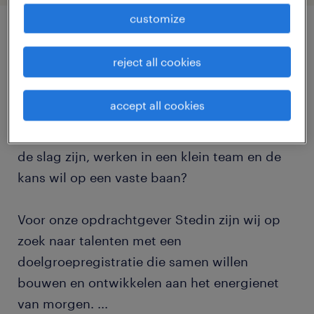
customize
job details
reject all cookies
Ben jij een doener en stroop jij je mouwen op
accept all cookies
voor een duurzame wereld. Of ken jij iemand
die affiniteit heeft met techniek, buiten aan
de slag zijn, werken in een klein team en de
kans wil op een vaste baan?
Voor onze opdrachtgever Stedin zijn wij op
zoek naar talenten met een
doelgroepregistratie die samen willen
bouwen en ontwikkelen aan het energienet
van morgen.
...