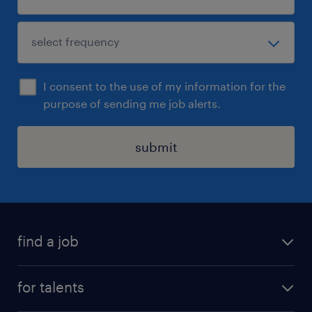
er een klas gevormd, waarin je gaat starten.
Stedin is een werkgever die ontwikkeling en
een goede basis ontzettend belangrijk vindt.
Toon jij de inzet en motivatie en wil jij
I consent to the use of my information for the
meehelpen aan een duurzame toekomst? Dan
purpose of sending me job alerts.
is Stedin de werkgever voor jou!
submit
sollicitatie
Kun jij je helemaal vinden in deze vacature?
Solliciteer dan snel!
Uiteraard staat deze vacature open voor
find a job
iedereen die zich hierin herkent.
all jobs
for talents
career advice