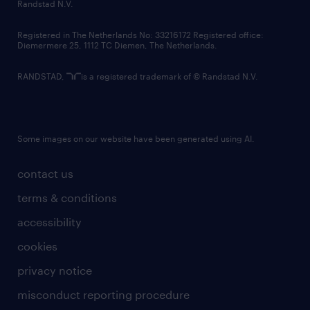
country websites
Randstad N.V.
contact us
Registered in The Netherlands No: 33216172 Registered office:
Diemermere 25, 1112 TC Diemen, The Netherlands.
RANDSTAD,
is a registered trademark of © Randstad N.V.
Some images on our website have been generated using AI.
contact us
terms & conditions
accessibility
cookies
privacy notice
misconduct reporting procedure