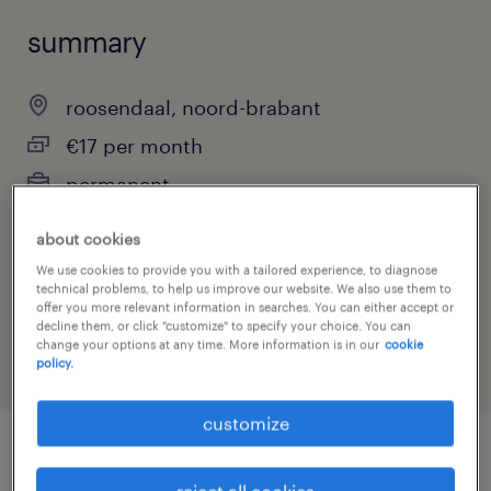
summary
roosendaal, noord-brabant
€17 per month
permanent
about cookies
We use cookies to provide you with a tailored experience, to diagnose
job category
technical problems, to help us improve our website. We also use them to
offer you more relevant information in searches. You can either accept or
warehousing & distribution
decline them, or click "customize" to specify your choice. You can
change your options at any time. More information is in our
cookie
policy.
customize
job details