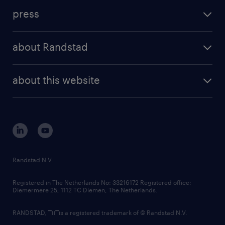
investment case
workforce insights
press
results and reports
randstad operational
press releases
randstad share
randstad professional
about Randstad
news and events
investor contacts
randstad enterprise
company profile
future of work
randstad digital
about this website
sustainability
tech suite
disclaimer
equity, diversity, inclusion and belonging
contact us
corporate governance
randstad innovation fund
country websites
Randstad N.V.
contact us
Registered in The Netherlands No: 33216172 Registered office:
Diemermere 25, 1112 TC Diemen, The Netherlands.
RANDSTAD,
is a registered trademark of © Randstad N.V.