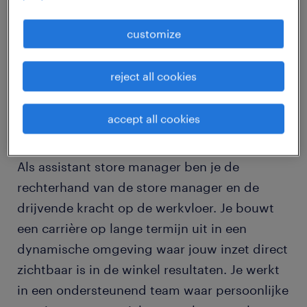
job details
customize
Lidl Mechelen zoekt een assistent store
reject all cookies
manager! Ontvang een vast contract, €
2.784,60 bruto plus premies en
accept all cookies
maaltijdcheques in een hecht team.
Als assistant store manager ben je de
rechterhand van de store manager en de
drijvende kracht op de werkvloer. Je bouwt
een carrière op lange termijn uit in een
dynamische omgeving waar jouw inzet direct
zichtbaar is in de winkel resultaten. Je werkt
in een ondersteunend team waar persoonlijke