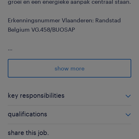
groei en een energieke aanpak centraal staan.
Erkenningsnummer Vlaanderen: Randstad
Belgium VG.458/BUOSAP
...
show more
key responsibilities
Je stuurt een team aan van minstens 10
qualifications
medewerkers en bent het eerste aanspreekpunt
op de werkvloer.
Je hebt ervaring als assistant store manager,
share this job.
teamleader of een gelijkaardige leidinggevende
85% van je werktijd werk je operationeel mee: