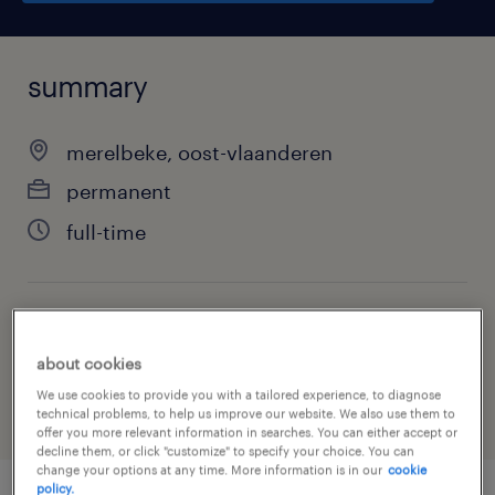
summary
merelbeke, oost-vlaanderen
permanent
full-time
job category
sales
about cookies
We use cookies to provide you with a tailored experience, to diagnose
technical problems, to help us improve our website. We also use them to
offer you more relevant information in searches. You can either accept or
decline them, or click "customize" to specify your choice. You can
change your options at any time. More information is in our
cookie
policy.