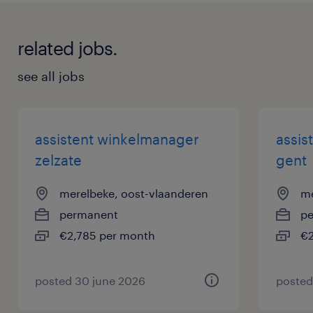
related jobs.
see all jobs
assistent winkelmanager
assis
zelzate
gent
merelbeke, oost-vlaanderen
me
permanent
p
€2,785 per month
€2
posted 30 june 2026
posted