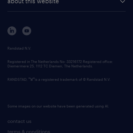
about this website
sustainability
tech suite
disclaimer
equity, diversity, inclusion and belonging
contact us
corporate governance
randstad innovation fund
country websites
Randstad N.V.
contact us
Registered in The Netherlands No: 33216172 Registered office:
Diemermere 25, 1112 TC Diemen, The Netherlands.
RANDSTAD,
is a registered trademark of © Randstad N.V.
Some images on our website have been generated using AI.
contact us
terms & conditions