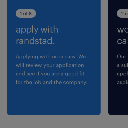
1 of 8
2 o
apply with
we
randstad.
cal
Applying with us is easy. We
Our 
will review your application
a su
and see if you are a good fit
appl
for the job and the company.
aspi