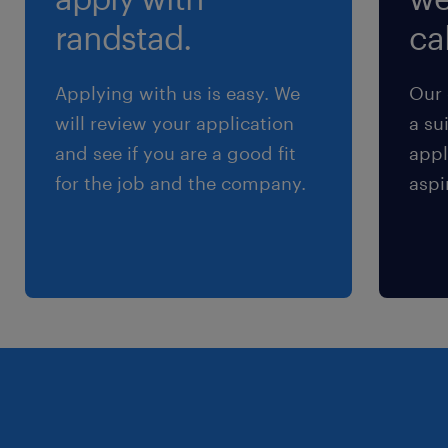
(https://www.randstad.it/privacy/) ai sensi dell'art.
randstad.
cal
13 del Regolamento (UE) 2016/679 sulla protezione
dei dati (GDPR).
Applying with us is easy. We
Our 
will review your application
a su
and see if you are a good fit
appl
for the job and the company.
aspi