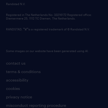
country websites
Randstad N.V.
contact us
Registered in The Netherlands No: 33216172 Registered office:
Diemermere 25, 1112 TC Diemen, The Netherlands.
RANDSTAD,
is a registered trademark of © Randstad N.V.
Some images on our website have been generated using AI.
contact us
terms & conditions
accessibility
cookies
privacy notice
misconduct reporting procedure