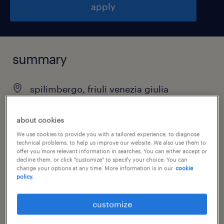
apply
summary
spilimbergo, friuli venezia giulia
€10.00 - €11.00 per hour
about cookies
temporary
We use cookies to provide you with a tailored experience, to diagnose
full-time
technical problems, to help us improve our website. We also use them to
offer you more relevant information in searches. You can either accept or
decline them, or click "customize" to specify your choice. You can
change your options at any time. More information is in our
cookie
policy.
job category
administrative & support services
customize