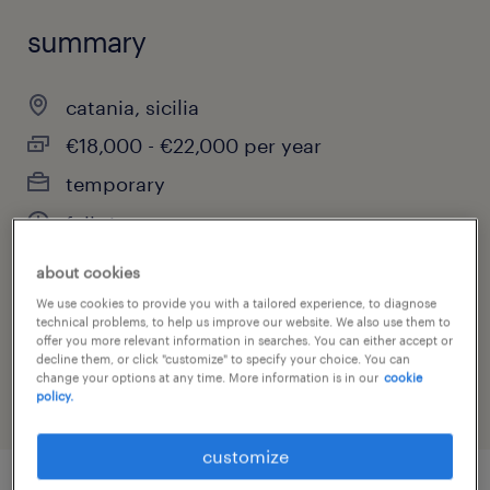
summary
catania, sicilia
€18,000 - €22,000 per year
temporary
full-time
about cookies
We use cookies to provide you with a tailored experience, to diagnose
job category
technical problems, to help us improve our website. We also use them to
offer you more relevant information in searches. You can either accept or
law enforcement & security
decline them, or click "customize" to specify your choice. You can
change your options at any time. More information is in our
cookie
policy.
customize