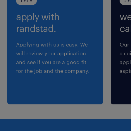
1 of 8
2 o
apply with
we
randstad.
cal
Applying with us is easy. We
Our 
will review your application
a su
and see if you are a good fit
appl
for the job and the company.
aspi