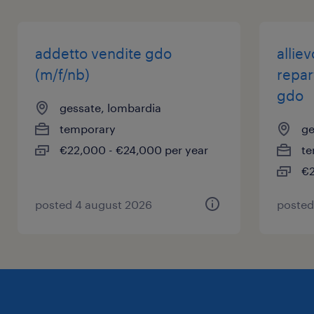
addetto vendite gdo
allie
(m/f/nb)
repar
gdo
gessate, lombardia
temporary
ge
€22,000 - €24,000 per year
te
€2
posted 4 august 2026
posted