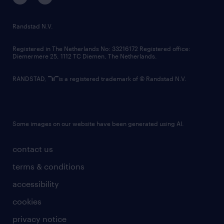
randstad innovation fund
country websites
Randstad N.V.
contact us
Registered in The Netherlands No: 33216172 Registered office:
Diemermere 25, 1112 TC Diemen, The Netherlands.
RANDSTAD,
is a registered trademark of © Randstad N.V.
Some images on our website have been generated using AI.
contact us
terms & conditions
accessibility
cookies
privacy notice