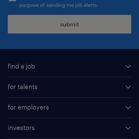
purpose of sending me job alerts.
submit
find a job
all jobs
for talents
career advice
operational career
careers at Randstad
for employers
professional career
staffing solutions
digital career
investors
inhouse solutions
contact us