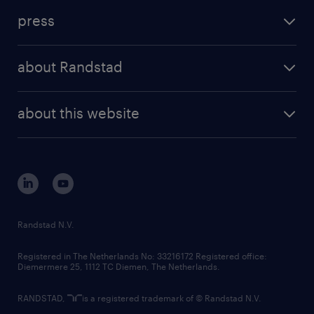
investment case
workforce insights
press
results and reports
randstad operational
press releases
randstad share
randstad professional
about Randstad
news and events
investor contacts
randstad enterprise
company profile
future of work
randstad digital
about this website
sustainability
tech suite
disclaimer
equity, diversity, inclusion and belonging
contact us
corporate governance
randstad innovation fund
country websites
Randstad N.V.
contact us
Registered in The Netherlands No: 33216172 Registered office:
Diemermere 25, 1112 TC Diemen, The Netherlands.
RANDSTAD,
is a registered trademark of © Randstad N.V.