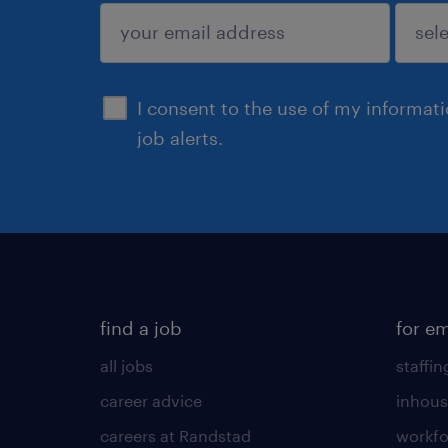
submit
I consent to the use of my informat
job alerts.
find a job
for e
all jobs
staffin
career advice
inhous
careers at Randstad
workfo