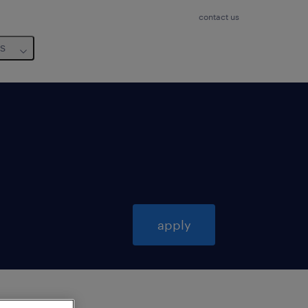
contact us
us
apply