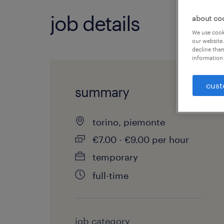
job details
about co
We use cooki
our website.
decline them
information 
cust
summary
torino, piemonte
€7.00 - €9.00 per hour
temporary
full-time
job category