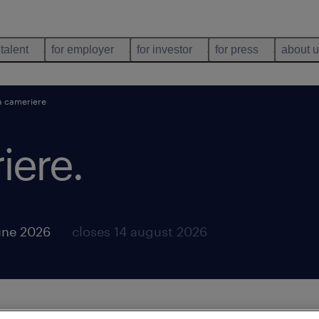
 talent
for employer
for investor
for press
about 
a cameriere
iere
.
une 2026
closes 14 august 2026