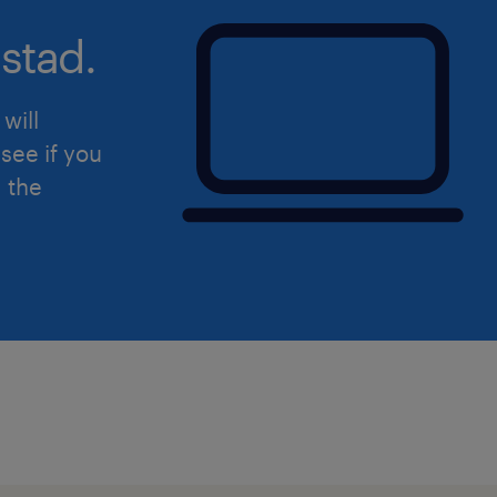
stad.
will
see if you
d the