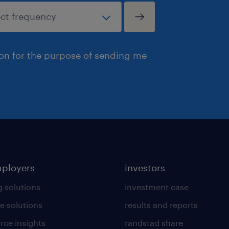
ion for the purpose of sending me
mployers
investors
g solutions
investment case
e solutions
results and reports
rce insights
randstad share