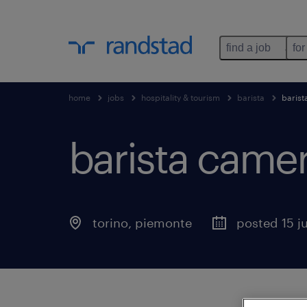
find a job
for
home
jobs
hospitality & tourism
barista
barist
barista camer
torino
,
piemonte
posted 15 j