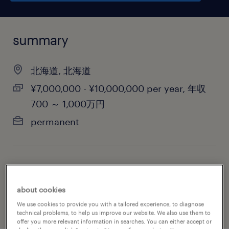
summary
北海道, 北海道
¥7,000,000 - ¥10,000,000 per year, 年収
700 ～ 1,000万円
permanent
job category
biotechnology & pharmaceutical
about cookies
We use cookies to provide you with a tailored experience, to diagnose
technical problems, to help us improve our website. We also use them to
offer you more relevant information in searches. You can either accept or