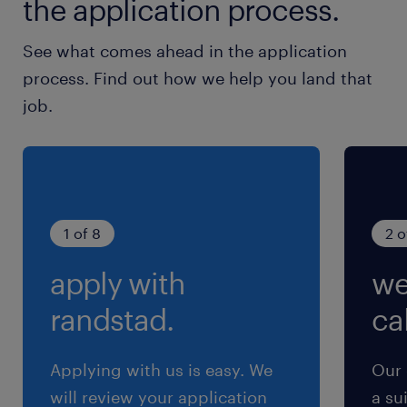
the application process.
賞与
-
See what comes ahead in the application
雇用期間
process. Find out how we help you land that
期間の定めなし
job.
1 of 8
2 o
apply with
we
randstad.
cal
Applying with us is easy. We
Our 
will review your application
a su