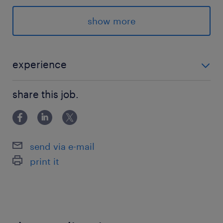
■必要な知識・学歴
show more
・学位または同等の資格
・専門的な営業スキルに関する事前学習経験があ
れば尚可
experience
■必須スキル ・関連製品に関する知識 ・フィールドレ
保険
share this job.
ポートデータシステム、必要な通信、スプレッドシー
健康保険 厚生年金保険 雇用保険
トに対応できるPCスキル ・担当地域の事業計画を策定
する能力、および計数能力 ・チームワーク／協調性
休日休暇
send via e-mail
土曜日 日曜日 祝日
print it
給与
年収700 ～ 1,000万円