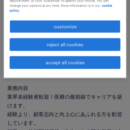
decline them, or click "customize" to specify your choice. You can
change your options at any time. More information is in our
cookie
policy.
job details
customize
社名
社名非公開
reject all cookies
職種
accept all cookies
営業(MR、MS、医療機器)、営業推進
業務内容
業界未経験者歓迎！医療の最前線でキャリアを築
けます。
経験より、顧客志向と向上心にあふれる方を歓迎
しています。