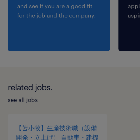
and see if you are a good fit
appl
for the job and the company.
aspi
related jobs.
see all jobs
【苫小牧】生産技術職（設備
開発・立上げ） 自動車・建機