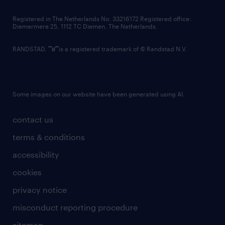
contact us
Registered in The Netherlands No: 33216172 Registered office:
Diemermere 25, 1112 TC Diemen, The Netherlands.
RANDSTAD,
is a registered trademark of © Randstad N.V.
Some images on our website have been generated using AI.
contact us
terms & conditions
accessibility
cookies
privacy notice
misconduct reporting procedure
sitemap