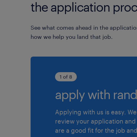
the application proc
See what comes ahead in the applicatio
how we help you land that job.
1 of 8
apply with rand
Applying with us is easy. We 
review your application and 
are a good fit for the job an