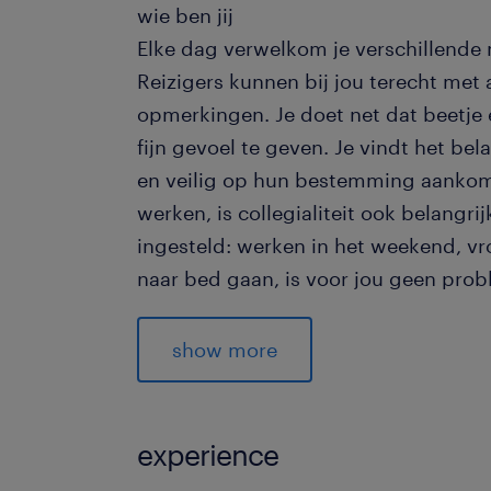
wie ben jij
Elke dag verwelkom je verschillende
Reizigers kunnen bij jou terecht met 
opmerkingen. Je doet net dat beetje e
fijn gevoel te geven. Je vindt het bel
en veilig op hun bestemming aankomt
werken, is collegialiteit ook belangrij
ingesteld: werken in het weekend, vro
naar bed gaan, is voor jou geen pro
Denk jij na het lezen: Dat klopt als e
show more
geschikte kandidaat als buschauffeu
Taalvaardig: Je spreekt, begrijpt
experience
Rijbewijs B: Je hebt minimaal 1 jaa