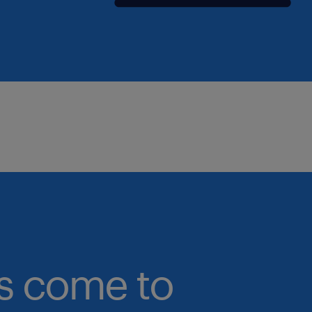
Qbuzz introduceert sneldiensten
Qbuzz zal voor 13 jaar het openba
verzorgen
sollicitatie
Ben je enthousiast geworden? Wees er 
direct!
Uiteraard staat deze vacature open v
hierin herkent.
bs come to