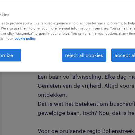
okies
es to provide you with a tailored experience, to diagnose technical problems, to hel
 We also use them to offer you more relevant information in searches. You can either 
, or click "customize" to specify your choice. You can change your options at any tim
is in our
cookie policy.
omize
reject all cookies
accept al
Stel je eens voor: een gratis opleidi
baan die op je wacht.
Een baan vol afwisseling. Elke dag 
Genieten van de vrijheid. Altijd voor
ontdekken.
Dat is wat het betekent om buschauffeu
geweldige baan, toch? Nou, dat is he
Voor de bruisende regio Bollenstreek