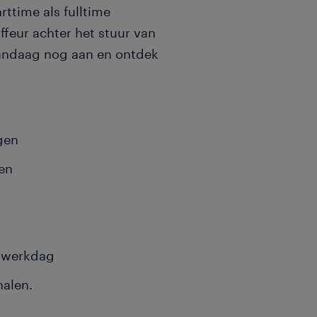
ttime als fulltime
uffeur achter het stuur van
andaag nog aan en ontdek
agen
ten
 werkdag
halen.