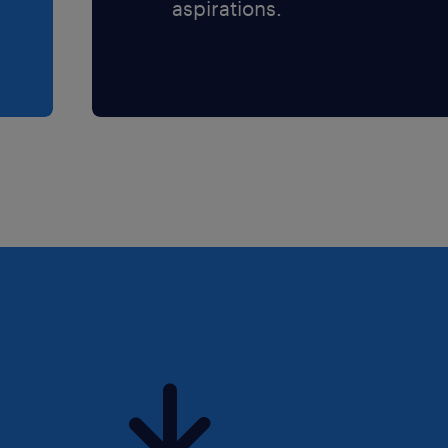
aspirations.
 met nieuwe verbindingen
ar vervoer in deze regio
snel bij en solliciteer
oor iedereen die zich