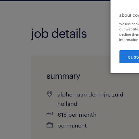
about co
We use cooki
job details
our website.
decline them
information 
cust
summary
alphen aan den rijn, zuid-
holland
€18 per month
permanent