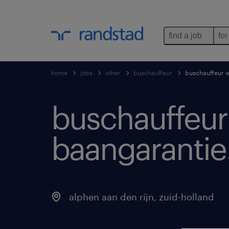
find a job
for
home
jobs
other
buschauffeur
buschauffeur w
buschauffeur 
baangarantie
alphen aan den rijn
,
zuid-holland