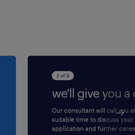
met collega-buschauffeurs.
eren
eperkte mobiliteit
giers moeten overstappen
2 of 8
 concessie Zuid-Holland
 In dit gebied, waar
we'll give you a c
rimpen aan den IJssel en
ssen gaan rijden. “Het ov-
Our consultant will call you a
eizigersgroei die wij
suitable time to discuss your
splan.
application and further care