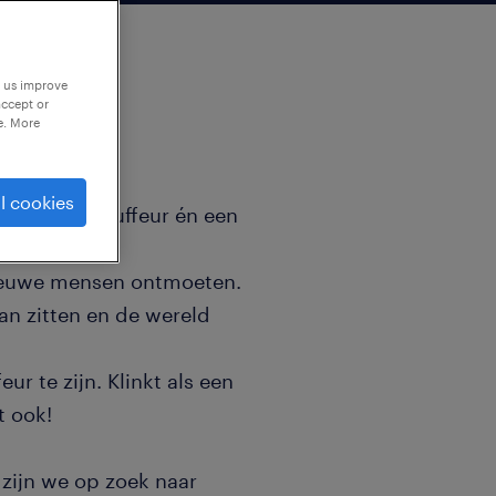
p us improve
accept or
e. More
l cookies
ng tot buschauffeur én een
nieuwe mensen ontmoeten.
aan zitten en de wereld
r te zijn. Klinkt als een
t ook!
 zijn we op zoek naar