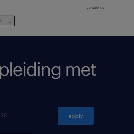
contact us
us
opleiding met
028
apply