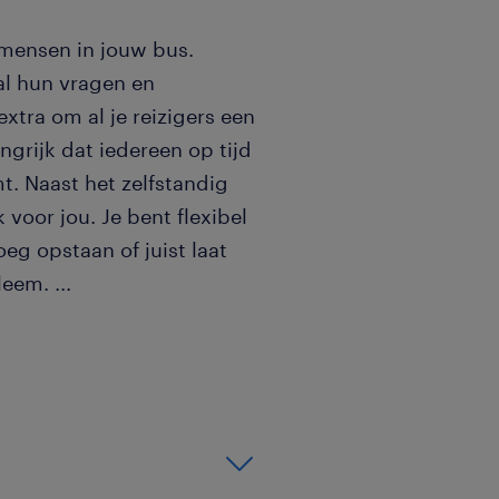
 mensen in jouw bus.
al hun vragen en
xtra om al je reizigers een
angrijk dat iedereen op tijd
. Naast het zelfstandig
k voor jou. Je bent flexibel
eg opstaan of juist laat
bleem.
...
en bus? Dan ben jij vast een
r voor Qbuzz:
 en leest goed Nederlands
r rijervaring met je B-