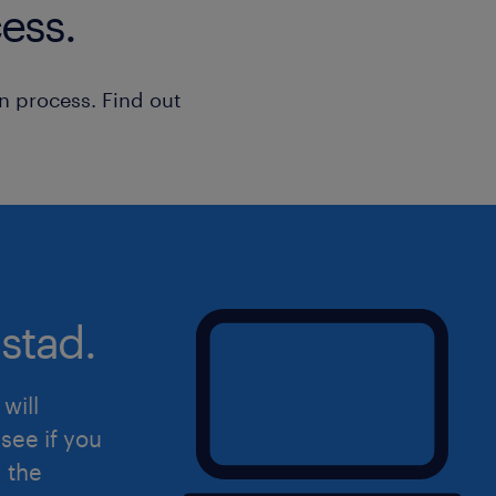
ess.
Op de vestiging heb je veel contact 
Passagiers veilig en op tijd vervo
n process. Find out
Hulp bieden aan passagiers met b
Reisadvies geven wanneer passa
waar ga je werken
Qbuzz heeft op 15 december 2024 de
Noord (ZHN) overgenomen van Arriva.
stad.
Leiden, Alphen aan den Rijn, Lisse, K
Gouda onder vallen, zijn fors meer bu
will
aanbod is volledig voorbereid op de r
see if you
voorzien”, stelt Qbuzz in het vervoer
d the