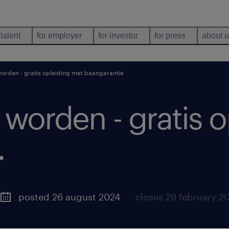
 talent
for employer
for investor
for press
about 
orden - gratis opleiding met baangarantie
worden - gratis 
.
posted 26 august 2024
closes 29 february 2