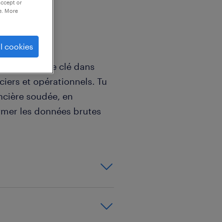
accept or
e. More
l cookies
 joues un rôle clé dans
ciers et opérationnels. Tu
ncière soudée, en
rmer les données brutes
 l'analyse des
er les décisions