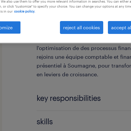
 We also use them to offer you more relevant information in searches. You can either 
, or click "customize" to specify your choice. You can change your options at any tim
is in our
cookie policy.
omize
reject all cookies
accept al
En tant que Business Data Analyst, tu
l'optimisation de des processus finan
rejoins une équipe comptable et fina
présentiel à Soumagne, pour transfo
en leviers de croissance.
key responsibilities
Piloter le recueil, le traitement et
skills
données stratégiques pour éclair