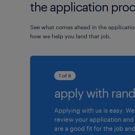
the application proc
See what comes ahead in the applicatio
how we help you land that job.
1 of 8
apply with rand
Applying with us is easy. We 
review your application and 
are a good fit for the job an