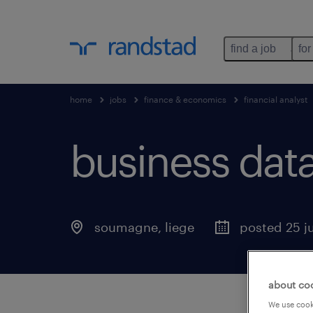
find a job
for
home
jobs
finance & economics
financial analyst
business data
soumagne
,
liege
posted 25 j
about co
We use cooki