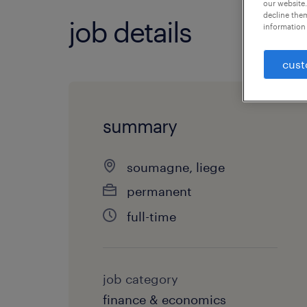
our website.
decline them
job details
information 
cust
summary
soumagne, liege
permanent
full-time
job category
finance & economics