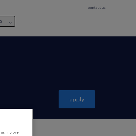
contact us
us
apply
p us improve