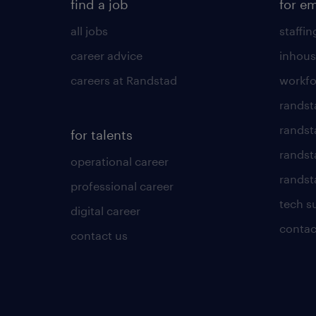
find a job
for e
all jobs
staffin
career advice
inhous
careers at Randstad
workfo
randst
randst
for talents
randst
operational career
randsta
professional career
tech s
digital career
contac
contact us