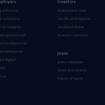
mployers
investors
g solutions
investment case
e solutions
results and reports
rce insights
randstad share
ad operational
investor contacts
ad professional
ad enterprise
press
d digital
press releases
uite
news and events
t us
future of work