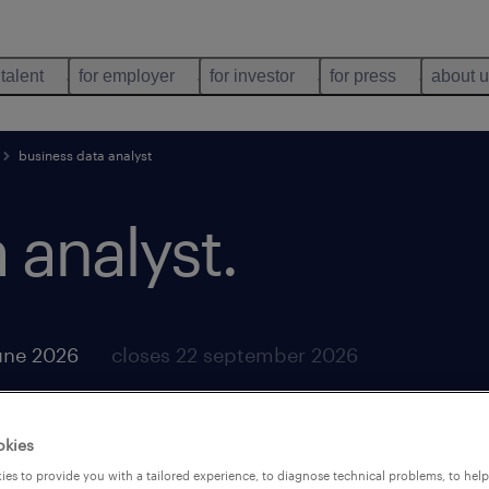
 talent
for employer
for investor
for press
about 
business data analyst
 analyst
.
une 2026
closes 22 september 2026
okies
es to provide you with a tailored experience, to diagnose technical problems, to hel