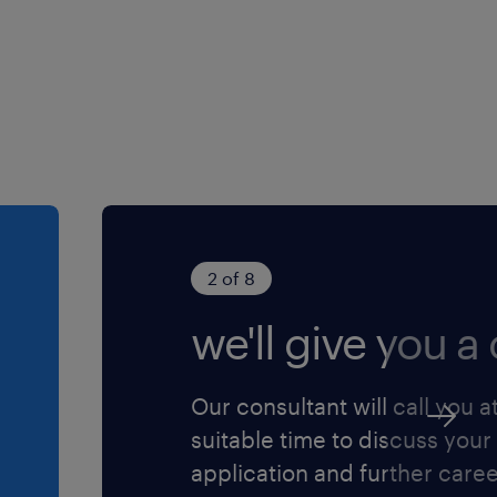
 tant à l'oral qu'à
ontexte
2 of 8
we'll give you a c
Our consultant will call you a
suitable time to discuss your
application and further care