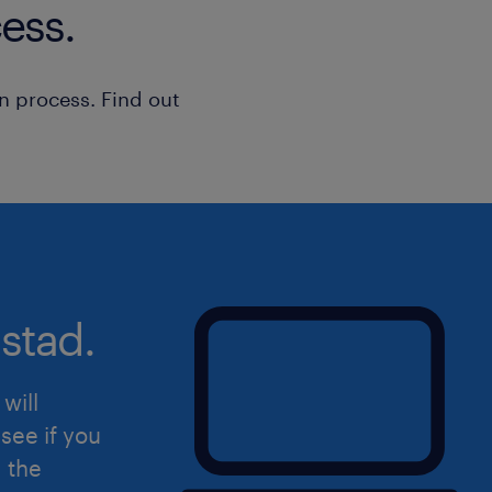
ess.
complexes.
Aisance professionnelle en anglais,
n process. Find out
l'écrit, pour évoluer dans notre c
international
stad.
will
see if you
d the