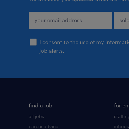
submit
I consent to the use of my informat
job alerts.
find a job
for e
all jobs
staffin
career advice
inhous