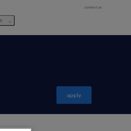
contact us
us
apply