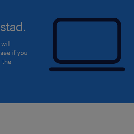
collaboration, avec perspective
directe chez notre client.
Horaire : Travail à pauses (38 heu
stad.
semaine en horaire du matin, un
horaire d'après-midi (alternance)
will
see if you
d the
Salaire & Évolution :
Tu démarreras au salaire de carist
spécialisé) défini par la commissi
notre client.
Ton salaire évoluera rapidement (
formation) vers le statut ouvrier q