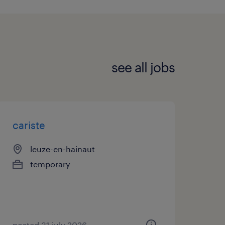
 payées ou
see all jobs
ravail moderne
it non dangereux).
erme avec CDD à la
cariste
!
leuze-en-hainaut
temporary
posted 31 july 2026