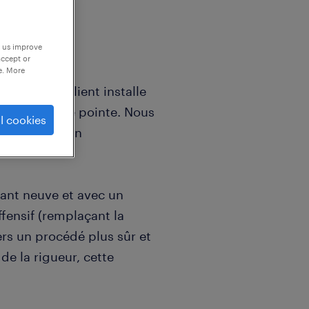
p us improve
accept or
e. More
eur, notre client installe
 autoclave de pointe. Nous
l cookies
rateur pour un
bant neuve et avec un
fensif (remplaçant la
ers un procédé plus sûr et
 de la rigueur, cette