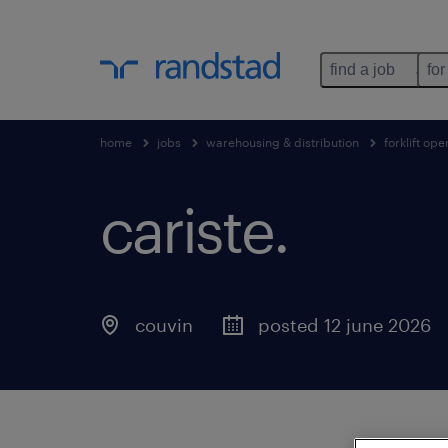
find a job
for
home
jobs
warehousing & distribution
forklift ope
cariste
.
couvin
posted 12 june 2026