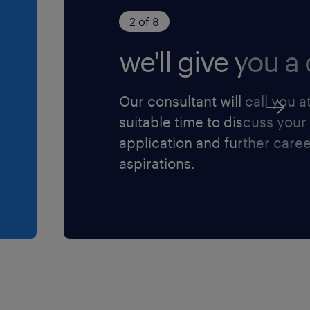
 d'embauche
2 of 8
res/semaine) : une
we'll give you a c
e semaine en
.
Our consultant will call you a
suitable time to discuss your
application and further care
aspirations.
e (ouvrier
on paritaire de
au terme de la
ualifié puis