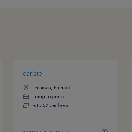
surqualifié chez notre client.
Les heures supplémentaires sont
récupérées.
Les plus : Un environnement de t
(unité neuve) et plus sain (produ
Intéressé par cette mission à long t
cariste
clé ? Envoie-nous vite ta candidature 
lessines, hainaut
temp to perm
€15.52 per hour
posted 5 august 2026