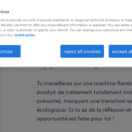
okies
es to provide you with a tailored experience, to diagnose technical problems, to hel
 We also use them to offer you more relevant information in searches. You can either 
, or click "customize" to specify your choice. You can change your options at any tim
is in our
cookie policy.
Dans le cadre d'un investissement maj
une nouvelle unité de traitement par
omize
reject all cookies
accept al
recherchons pour eux un cariste opé
engagement sur le long terme.
Tu travailleras sur une machine flam
produit de traitement totalement inof
créosote), marquant une transition v
écologique. Si tu as de la réflexion et
opportunité est faite pour toi !