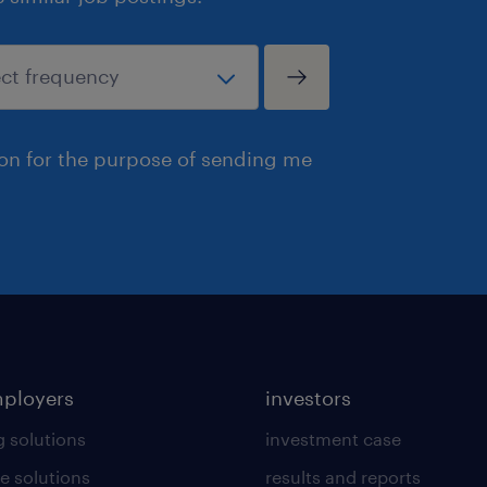
ion for the purpose of sending me
mployers
investors
g solutions
investment case
e solutions
results and reports