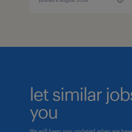
let similar jo
you
We will keep you updated when we have 