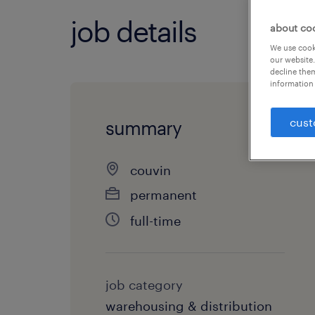
job details
about co
We use cooki
our website.
decline them
information 
cust
summary
couvin
permanent
full-time
job category
warehousing & distribution