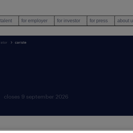
 talent
for employer
for investor
for press
about 
rator
cariste
closes 9 september 2026