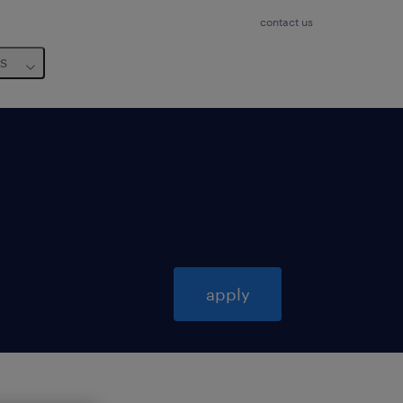
contact us
us
apply