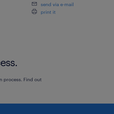
precisione, velocità e rispetto del
send via e-mail
produzione;
print it
disponibilità a lavorare su turni.
Candidati ora!
Il presente annuncio è rivolto a pers
femminile (F), maschile (M) e non bina
ess.
della Legge n. 300/1970, del Decreto 
198/2006 e del Decreto Legislativo n
n process. Find out
aperta a qualsiasi persona nel rispett
dell'inclusività. Ti preghiamo di legg
sulla privacy Randstad
(https://www.randstad.it/privacy/) ai s
del Regolamento (UE) 2016/679 sulla 