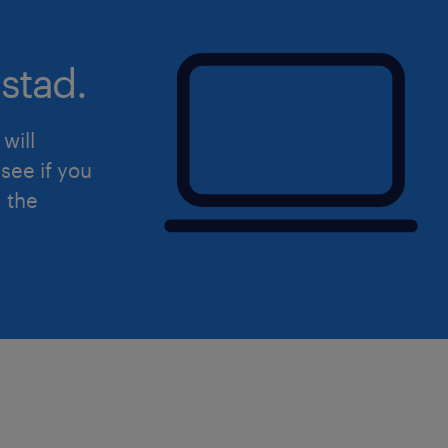
dati (GDPR).
stad.
will
see if you
d the