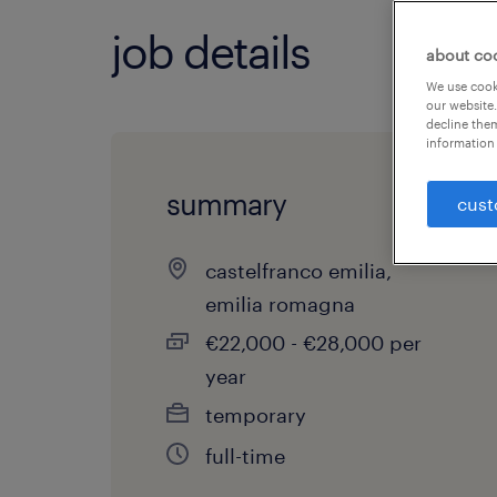
job details
about co
We use cooki
our website.
decline them
information 
summary
cust
castelfranco emilia,
emilia romagna
€22,000 - €28,000 per
year
temporary
full-time