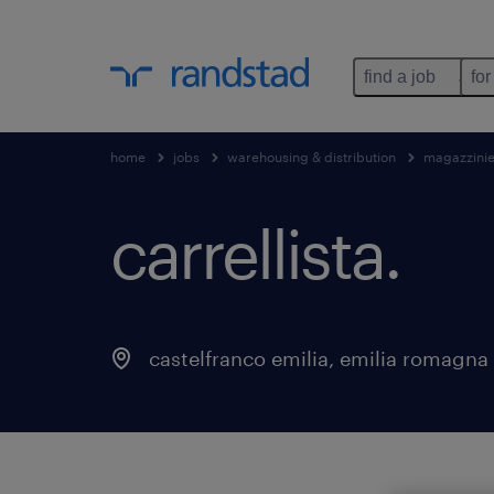
find a job
for
home
jobs
warehousing & distribution
magazzini
carrellista
.
castelfranco emilia
,
emilia romagna