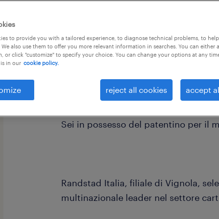
okies
es to provide you with a tailored experience, to diagnose technical problems, to hel
 We also use them to offer you more relevant information in searches. You can either 
, or click "customize" to specify your choice. You can change your options at any tim
is in our
cookie policy.
Hai precedente esperienza come carre
omize
reject all cookies
accept al
Sei in possesso del patentino per il 
Randstad Italia, filiale di Vignola, se
multinazionale leader nel settore car