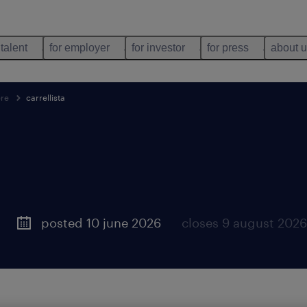
 talent
for employer
for investor
for press
about 
ere
carrellista
posted 10 june 2026
closes 9 august 2026