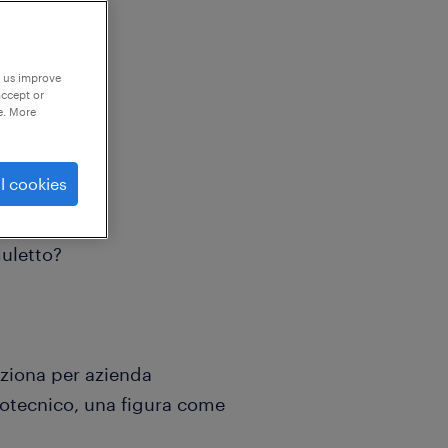
p us improve
accept or
e. More
llista?
l cookies
muletto?
leziona per azienda
totecnico, una figura come