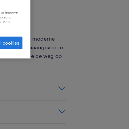
p us improve
accept or
e. More
n zoek je een moderne
l cookies
 bij deze toonaangevende
 in topconditie de weg op
rdelen en
terste precisie
om herstellingen