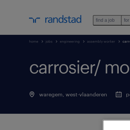
find a job
for
home
jobs
engineering
assembly worker
carr
carrosier/ mo
waregem
,
west-vlaanderen
p