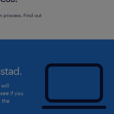
materialenkennis.
Je bent bereid om fysiek werk te
n process. Find out
stad.
will
see if you
d the