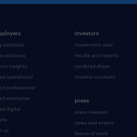
mployers
investors
g solutions
investment case
e solutions
results and reports
rce insights
randstad share
ad operational
investor contacts
ad professional
ad enterprise
press
d digital
press releases
uite
news and events
t us
future of work