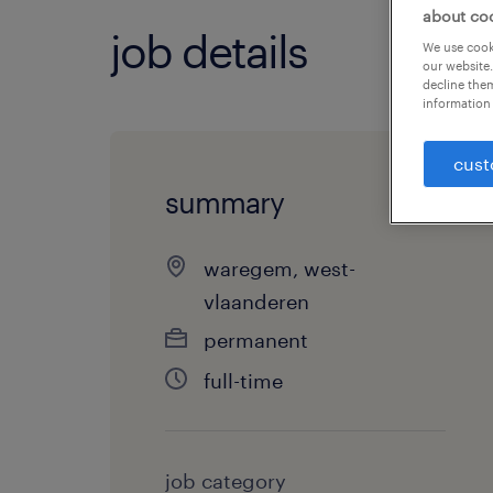
about co
job details
We use cooki
our website.
decline them
information 
cust
summary
waregem, west-
vlaanderen
permanent
full-time
job category