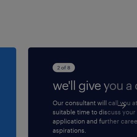
 doen
2 of 8
we'll give you a c
Our consultant will call you a
suitable time to discuss your
application and further care
aspirations.