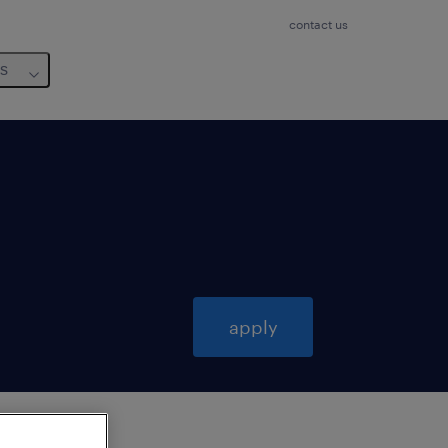
contact us
us
apply