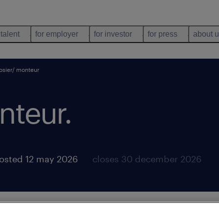
 talent
for employer
for investor
for press
about 
osier/ monteur
nteur
.
osted 12 may 2026
closes 30 december 2026