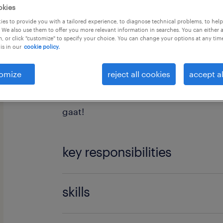
okies
es to provide you with a tailored experience, to diagnose technical problems, to hel
 We also use them to offer you more relevant information in searches. You can either 
, or click "customize" to specify your choice. You can change your options at any tim
is in our
cookie policy.
Ben je gepassioneerd door wagens e
omize
reject all cookies
accept al
werkplek in Waregem? Als carrossier
garage zorg je dat elk voertuig weer
gaat!
key responsibilities
Je demonteert beschadigde onde
skills
mechanische componenten met ui
Je interpreteert werkinstructies 
Montage en Demontage