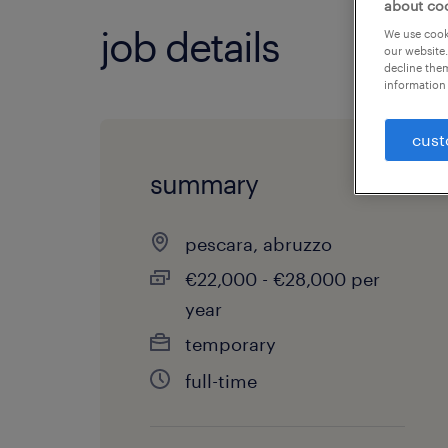
about co
job details
We use cooki
our website.
decline them
information 
cust
summary
pescara, abruzzo
€22,000 - €28,000 per
year
temporary
full-time