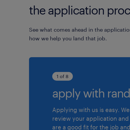
the application proc
See what comes ahead in the applicatio
how we help you land that job.
1 of 8
apply with rand
Applying with us is easy. We 
review your application and 
are a good fit for the job an