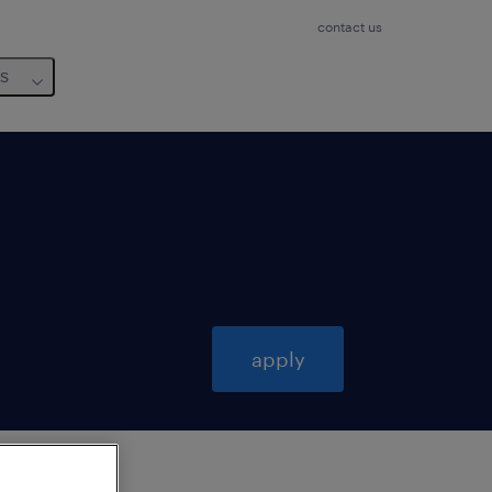
contact us
us
apply