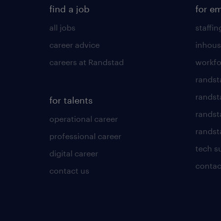
find a job
for e
all jobs
staffin
career advice
inhous
careers at Randstad
workfo
randst
randst
for talents
randst
operational career
randsta
professional career
tech s
digital career
contac
contact us