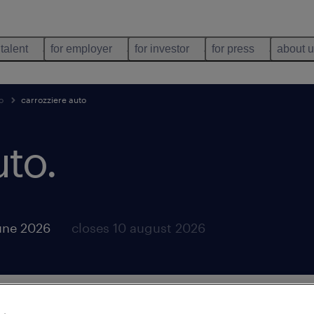
 talent
for employer
for investor
for press
about 
o
carrozziere auto
uto
.
une 2026
closes 10 august 2026