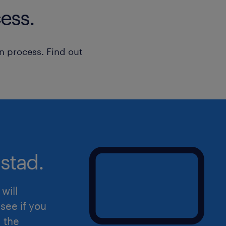
femminile (F), maschile (M) e non bina
ess.
della Legge n. 300/1970, del Decreto 
198/2006 e del Decreto Legislativo n
aperta a qualsiasi persona nel rispett
n process. Find out
dell'inclusività. Ti preghiamo di legg
sulla privacy Randstad
(https://www.randstad.it/privacy/) ai s
del Regolamento (UE) 2016/679 sulla 
dati (GDPR).
stad.
will
see if you
d the