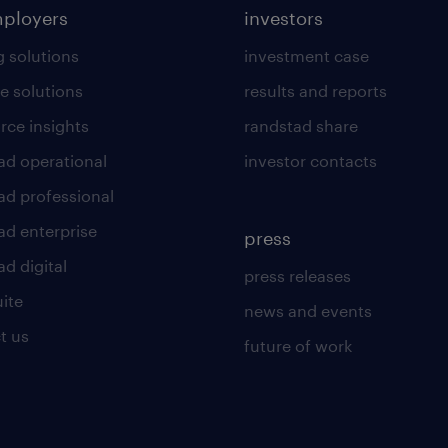
mployers
investors
g solutions
investment case
e solutions
results and reports
rce insights
randstad share
ad operational
investor contacts
ad professional
ad enterprise
press
d digital
press releases
uite
news and events
t us
future of work