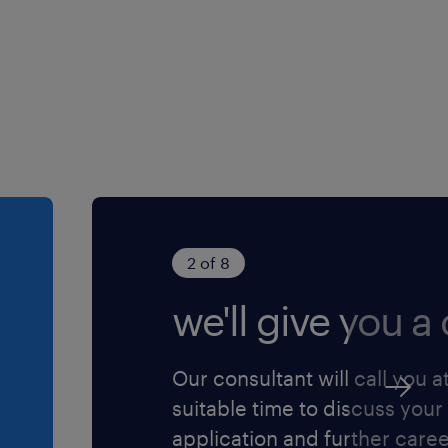
rio (NB) ai sensi
Legislativo n.
. 96/2026 ed è
o della diversity e
ere l'informativa
ensi dell'art. 13
protezione dei
2 of 8
we'll give you a c
Our consultant will call you a
suitable time to discuss your
application and further care