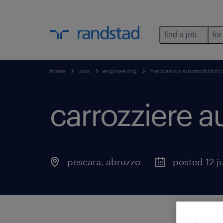
find a job
for
home
jobs
engineering
meccanico automobilistic
carrozziere a
pescara
,
abruzzo
posted 12 j