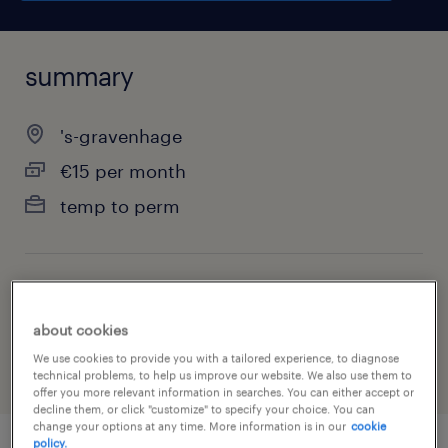
summary
's-gravenhage
€15 per month
temp to perm
job category
other
about cookies
We use cookies to provide you with a tailored experience, to diagnose
technical problems, to help us improve our website. We also use them to
offer you more relevant information in searches. You can either accept or
decline them, or click "customize" to specify your choice. You can
change your options at any time. More information is in our
cookie
policy.