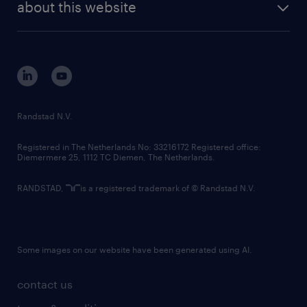
randstad digital
about this website
sustainability
tech suite
disclaimer
equity, diversity, inclusion and belonging
contact us
corporate governance
randstad innovation fund
country websites
Randstad N.V.
contact us
Registered in The Netherlands No: 33216172 Registered office:
Diemermere 25, 1112 TC Diemen, The Netherlands.
RANDSTAD,
is a registered trademark of © Randstad N.V.
Some images on our website have been generated using AI.
contact us