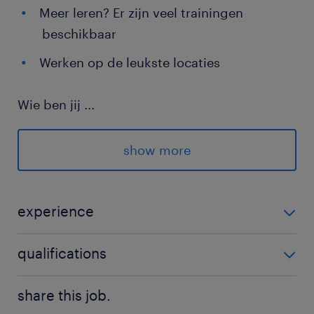
Meer leren? Er zijn veel trainingen
beschikbaar
Werken op de leukste locaties
Wie ben jij
...
Als cateringmedewerker zit gastvrijheid in je
DNA. En je vindt het heerlijk om onder de
show more
mensen te zijn. Je bent een echte aanpakker
die niet schrikt van een beetje tempo. Verder
vragen wij:
experience
Cateringmedewerker Den Haag
qualifications
Taal: Je spreekt en begrijpt de
Nederlandse taal uitstekend.
Geen
share this job.
Betrouwbaarheid: Je kunt zonder