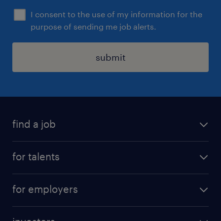
iedereen die zich hierin herkent.
I consent to the use of my information for the
purpose of sending me job alerts.
submit
find a job
all jobs
for talents
career advice
operational career
careers at Randstad
for employers
professional career
staffing solutions
digital career