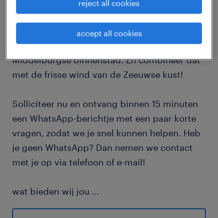
reject all cookies
job details
accept all cookies
Kies voor de gezelligheid van de
Middelburgse binnenstad. En combineer dat
met de frisse wind van de Zeeuwse kust!
Solliciteer nu en ontvang binnen 15 minuten
een WhatsApp-berichtje met een paar korte
vragen, zodat we je snel kunnen helpen. Heb
je geen WhatsApp? Dan nemen we contact
met je op via telefoon of e-mail!
wat bieden wij jou
...
Een goed salaris van € 14,99 per uur