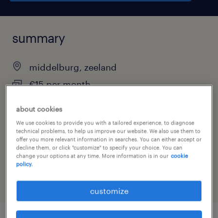
summary
middelburg, zeeland
€15 per month
temporary
about cookies
We use cookies to provide you with a tailored experience, to diagnose
technical problems, to help us improve our website. We also use them to
offer you more relevant information in searches. You can either accept or
job category
decline them, or click "customize" to specify your choice. You can
change your options at any time. More information is in our
cookie
other
policy.
customize