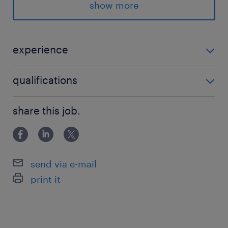
show more
Goede werksfeer
Parttime werken
experience
Werken voor verschillende werkgevers
Ontvang reiskostenvergoeding
Cateringmedewerker Middelburg
qualifications
Ontmoet altijd weer nieuwe mensen
Geen
share this job.
wie ben jij
Om de catering draaiende te houden, is het
belangrijk dat je als cateringmedewerker aan
send via e-mail
de volgende eisen voldoet:
print it
Je beheerst de Nederlandse taal
Je kunt in Middelburg werken