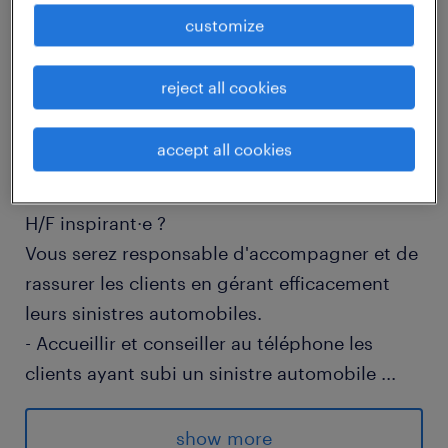
customize
job details
reject all cookies
descriptif du poste
accept all cookies
Prêt·e à transformer l'expérience client en
tant que Chargé de solutions indemnisation
H/F inspirant·e ?
Vous serez responsable d'accompagner et de
rassurer les clients en gérant efficacement
leurs sinistres automobiles.
- Accueillir et conseiller au téléphone les
clients ayant subi un sinistre automobile
...
- Assurer l'ouverture, le suivi, et la gestion
complète des dossiers de sinistres
show more