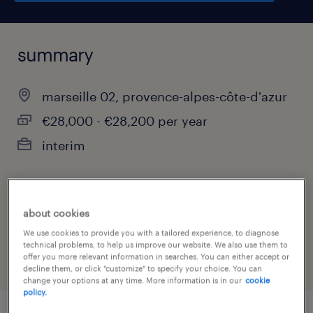
summary
marseille 02, provence-alpes-côte-d'azur
€28,000 - €28,200 per year
interim
job category
about cookies
insurance
We use cookies to provide you with a tailored experience, to diagnose
technical problems, to help us improve our website. We also use them to
offer you more relevant information in searches. You can either accept or
decline them, or click "customize" to specify your choice. You can
change your options at any time. More information is in our
cookie
policy.