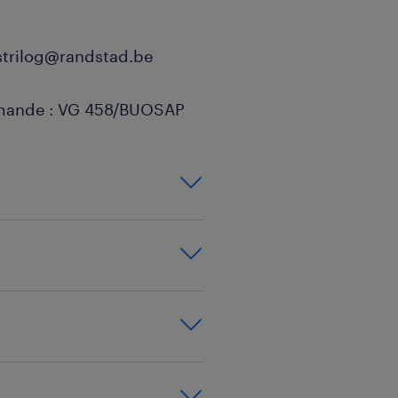
istrilog@randstad.be
amande : VG 458/BUOSAP
e manuelle en
s la circulation.
archandises
 chez divers
expérience avérée
 : en plus du