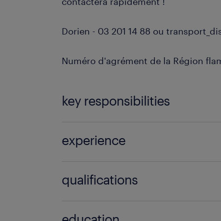
contactera rapidement !
Dorien - 03 201 14 88 ou transport_d
Numéro d'agrément de la Région fl
key responsibilities
Vous conduisez un camion à boît
experience
toute sécurité et efficacement dan
Vous chargez et déchargez les m
Junior
qualifications
(principalement sur des palettes)
clients.
Important : vous justifiez d'une 
Vous effectuez un travail physique
education