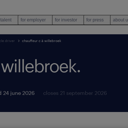
 talent
for employer
for investor
for press
about 
le driver
chauffeur c à willebroek
 willebroek
.
d 24 june 2026
closes 21 september 2026