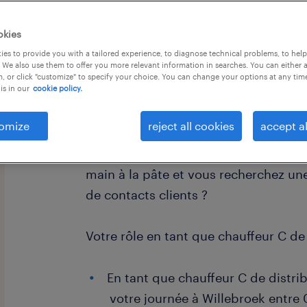
okies
es to provide you with a tailored experience, to diagnose technical problems, to hel
 We also use them to offer you more relevant information in searches. You can either 
, or click "customize" to specify your choice. You can change your options at any tim
is in our
cookie policy.
Gagnez 15,80 €/h en tant que chauffe
Willebroek ! Travaillez avec un camio
omize
reject all cookies
accept al
bénéficiez d'une formation approfond
un contrat à durée indéterminée (CDI
main à la pâte et vous recherchez u
de contacts clients ?
Votre rôle en tant que chauffeur C de 
En tant que chauffeur C de distr
votre journée à Willebroek entre