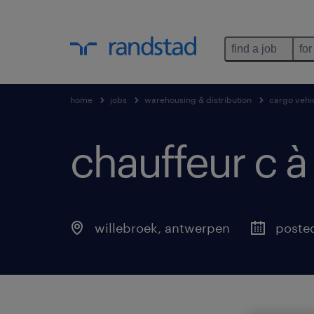
find a job
for
home
jobs
warehousing & distribution
cargo vehic
chauffeur c à
willebroek
,
antwerpen
poste