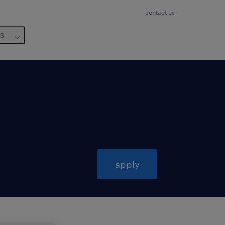
contact us
us
apply