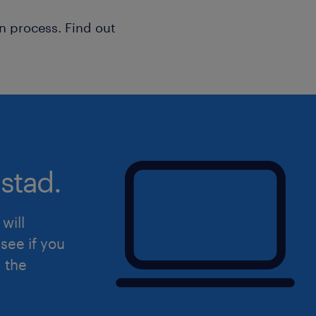
n process. Find out
stad.
will
see if you
d the