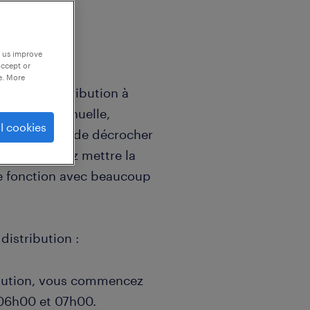
p us improve
accept or
e. More
ur C de distribution à
n à boîte manuelle,
l cookies
ie et tentez de décrocher
). Vous aimez mettre la
ne fonction avec beaucoup
distribution :
ibution, vous commencez
 06h00 et 07h00.