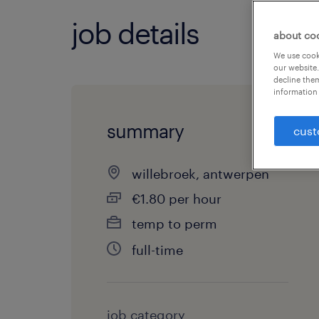
job details
about co
We use cooki
our website.
decline them
information 
summary
cust
willebroek, antwerpen
€1.80 per hour
temp to perm
full-time
job category