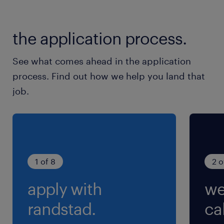
technische herstellingen uit aan je eigen
Je werkt graag buiten en draagt veiligheid hoog
materiaal.
in het vaandel.
Je ondersteunt het montageteam in het atelier
the application process.
wanneer er minder transportwerk is.
See what comes ahead in the application
process. Find out how we help you land that
job.
1 of 8
2 o
apply with
we
randstad.
cal