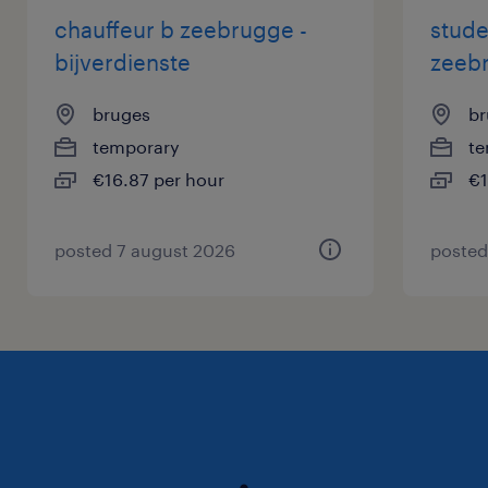
chauffeur b zeebrugge -
stude
bijverdienste
zeeb
bruges
br
temporary
te
€16.87 per hour
€1
posted 7 august 2026
posted