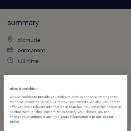
summary
dixmude
permanent
full-time
job category
about cookies
warehousing & distribution
We use cookies to provide you with a tailored experience, to diagnose
technical problems, to help us improve our website. We also use them to
offer you more relevant information in searches. You can either accept or
decline them, or click "customize" to specify your choice. You can
change your options at any time. More information is in our
cookie
policy.