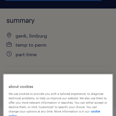
summary
genk, limburg
temp to perm
part-time
job category
warehousing & distribution
about cookies
We use cookies to provide you with a tailored experience, to diagnose
technical problems, to help us improve our website. We also use them to
offer you more relevant information in searches. You can either accept or
decline them, or click "customize" to specify your choice. You can
change your options at any time. More information is in our
cookie
policy.