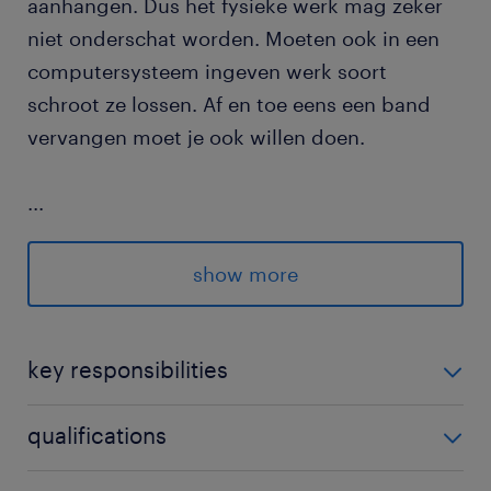
aanhangen. Dus het fysieke werk mag zeker
niet onderschat worden. Moeten ook in een
computersysteem ingeven werk soort
schroot ze lossen. Af en toe eens een band
vervangen moet je ook willen doen.
...
Je werkt elk weekend zaterdag en zondagen
show more
en op feestdagen (Niet op Pasen, Kerst,
Nieuwjaar). Je start altijd op om 6u en tot 18u
's avonds.
key responsibilities
Je bent verantwoordelijk voor weekendwerk bij een
qualifications
schroothandel.
Je bent in het bezit van een rijbewijs CE met