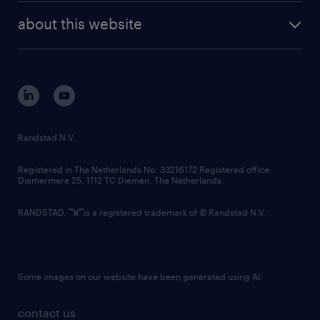
company profile
future of work
randstad digital
about this website
sustainability
tech suite
disclaimer
equity, diversity, inclusion and belonging
contact us
corporate governance
randstad innovation fund
country websites
Randstad N.V.
contact us
Registered in The Netherlands No: 33216172 Registered office:
Diemermere 25, 1112 TC Diemen, The Netherlands.
RANDSTAD,
is a registered trademark of © Randstad N.V.
Some images on our website have been generated using AI.
contact us