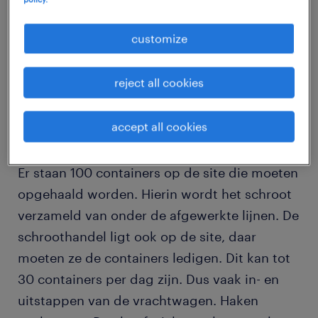
job details
customize
We zijn op zoek naar een chauffeur CE die
reject all cookies
voor 1 bepaalde klant werkt.
accept all cookies
Er staan 100 containers op de site die moeten
opgehaald worden. Hierin wordt het schroot
verzameld van onder de afgewerkte lijnen. De
schroothandel ligt ook op de site, daar
moeten ze de containers ledigen. Dit kan tot
30 containers per dag zijn. Dus vaak in- en
uitstappen van de vrachtwagen. Haken