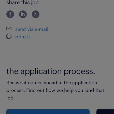
Heb je interesse? Bel naar 089/500080 of
share this job.
geldige code95 en medische schifting
mail naar transport.limburg@randstad.be
Je bent in het bezit van een bestuurderskaart
Je spreekt goed Nederlands
send via e-mail
print it
Erkenningsnummer VG 458/BUOSAP
the application process.
See what comes ahead in the application
process. Find out how we help you land that
job.