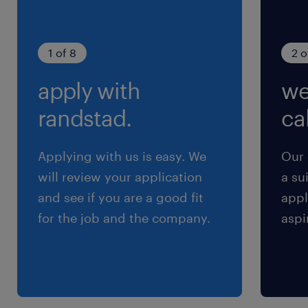
1 of 8
2 o
apply with
we
randstad.
cal
Applying with us is easy. We
Our 
will review your application
a su
and see if you are a good fit
appl
for the job and the company.
aspi