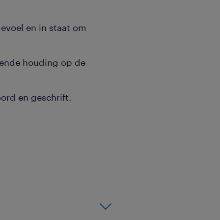
evoel en in staat om
kende houding op de
ord en geschrift.
r CE begint steevast
n de ochtend stap je vrolijk
et een open oplegger naar
land. De lading bestaat
r bijvoorbeeld woningbouw
breng je naar 2 a 3