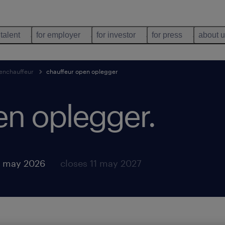
 talent
for employer
for investor
for press
about 
enchauffeur
chauffeur open oplegger
en oplegger
.
2 may 2026
closes 11 may 2027