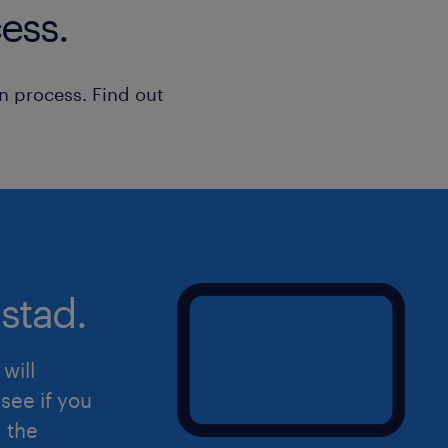
ess.
code 95 kan via Tempo Team!
Sollicitatie
n process. Find out
Kun jij niet wachten om te beginnen? 
je nog vragen? Neem contact op!
Uiteraard staat deze vacature open v
hierin herkent.
stad.
will
see if you
d the