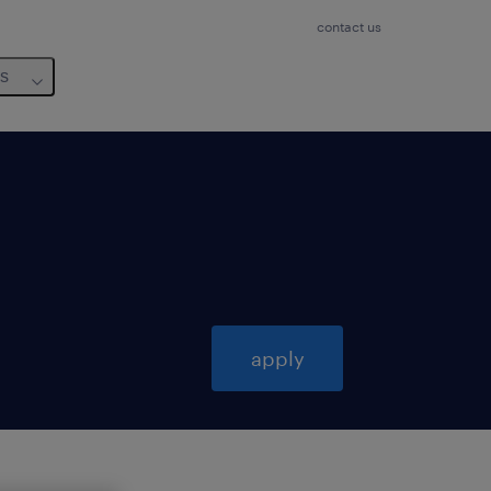
contact us
us
apply