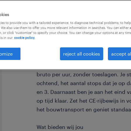
okies
es to provide you with a tailored experience, to diagnose technical problems, to hel
 We also use them to offer you more relevant information in searches. You can either 
, or click "customize" to specify your choice. You can change your options at any tim
is in our
cookie policy.
Stap in de indrukwekkende wereld van
vrachtwagenchauffeur CE op de open
omize
reject all cookies
accept al
familiebedrijf rijd je dagelijks met 
naar diverse bouwplaatsen. Verdien tu
bruto per uur, zonder toeslagen. Je st
ochtend, het aantal stops dat je op d
en 3. Daarnaast ben je aan het eind 
op tijd klaar. Zet het CE-rijbewijs in 
het bouwtransport en geniet standaa
Wat bieden wij jou