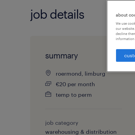
job details
about co
We use cooki
our website.
decline them
information 
summary
cust
roermond, limburg
€20 per month
temp to perm
job category
warehousing & distribution