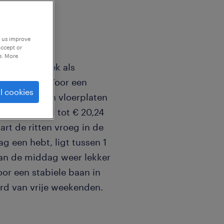
p us improve
accept or
e. More
 de logistiek als
 oplegger! Voor een
l cookies
zware betonnen vloerplaten
ssen € 18,71 tot € 20,24
art de ritten vroeg in de
ag een hebt, ligt tussen 1
van de middag weer lekker
voor een stabiele baan in
rd van vrije weekenden.