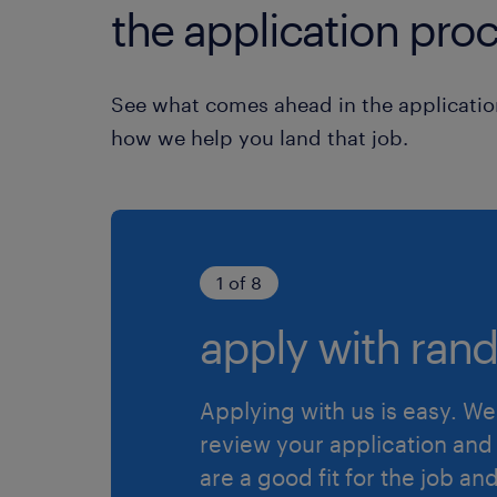
the application proc
See what comes ahead in the applicatio
how we help you land that job.
1 of 8
apply with rand
Applying with us is easy. We 
review your application and 
are a good fit for the job an