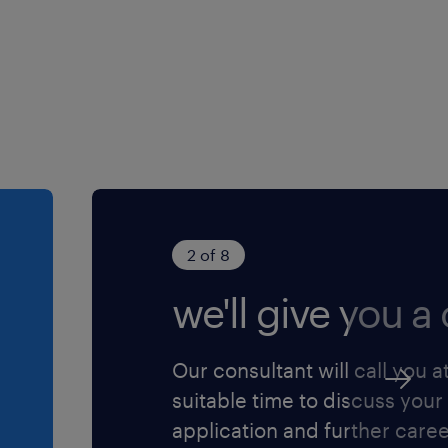
Solliciteer dan snel! Heb
oor iedereen die zich
2 of 8
we'll give you a c
Our consultant will call you a
suitable time to discuss your
application and further care