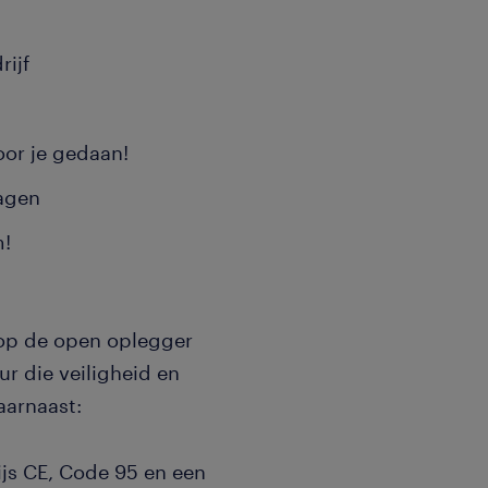
rijf
oor je gedaan!
agen
m!
 op de open oplegger
r die veiligheid en
aarnaast:
wijs CE, Code 95 en een