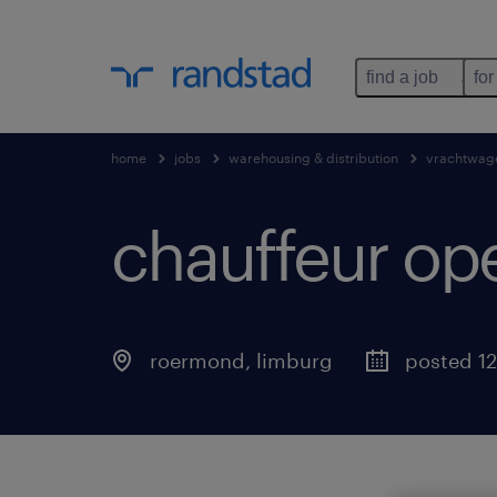
find a job
for
home
jobs
warehousing & distribution
vrachtwag
chauffeur op
roermond
,
limburg
posted 1