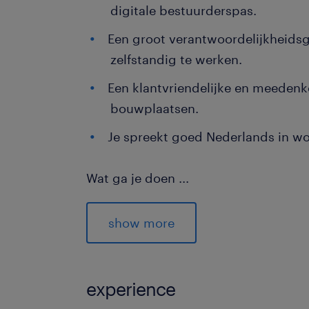
digitale bestuurderspas.
Een groot verantwoordelijkheidsg
zelfstandig te werken.
Een klantvriendelijke en meeden
bouwplaatsen.
Je spreekt goed Nederlands in wo
Wat ga je doen
...
De werkdag als vrachtwagenchauffeu
lekker vroeg. Tussen vijf en zes uur i
show more
in de cabine. De ritten brengen je m
uiteenlopende bouwplaatsen in Neder
uit zware betonnen vloerplaten voo
experience
en grote bedrijfspanden. Deze lading 