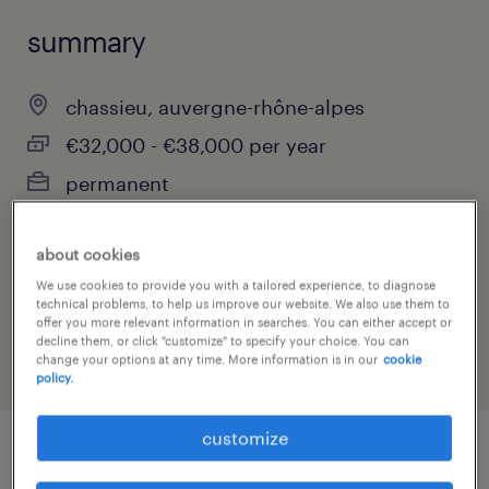
summary
chassieu, auvergne-rhône-alpes
€32,000 - €38,000 per year
permanent
about cookies
job category
We use cookies to provide you with a tailored experience, to diagnose
technical problems, to help us improve our website. We also use them to
installation, maintenance & repair
offer you more relevant information in searches. You can either accept or
decline them, or click "customize" to specify your choice. You can
change your options at any time. More information is in our
cookie
policy.
customize
job details