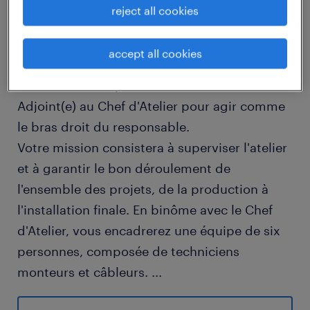
reject all cookies
descriptif du poste
accept all cookies
À ce titre, l'entreprise recherche son
Adjoint(e) au Chef d'Atelier pour agir comme
le bras droit du responsable.
Votre mission consistera à superviser l'atelier
et à garantir le bon déroulement de
l'ensemble des projets, de la production à
l'installation finale. En binôme avec le Chef
d'Atelier, vous encadrerez une équipe de six
personnes, composée de techniciens
monteurs et câbleurs.
...
Vous veillerez à la bonne exécution des