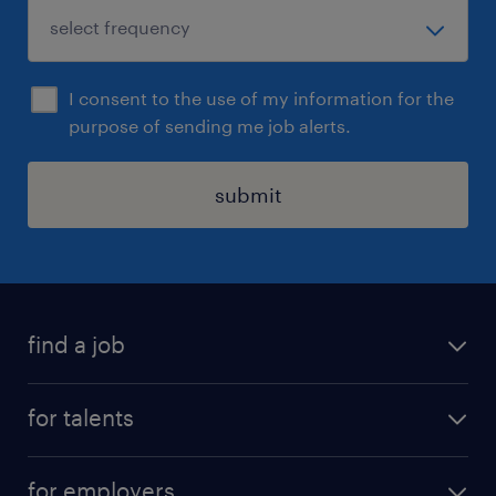
I consent to the use of my information for the
purpose of sending me job alerts.
submit
find a job
all jobs
for talents
career advice
operational career
careers at Randstad
for employers