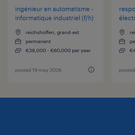
ingénieur en automatisme -
respo
informatique industriel (f/h)
élect
reichshoffen, grand-est
re
permanent
p
€38,000 - €60,000 per year
€4
posted 19 may 2026
posted