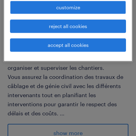
customize
job details
reject all cookies
descriptif du poste
accept all cookies
Sous la responsabilité du conducteur de
travaux, votre rôle consiste à préparer,
organiser et superviser les chantiers.
Vous assurez la coordination des travaux de
câblage et de génie civil avec les différents
intervenants tout en planifiant les
interventions pour garantir le respect des
délais et des coûts.
...
Votre mission inclut également le suivi de
l'avancement, la participation aux essais et la
show more