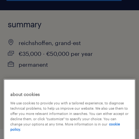
summary
reichshoffen, grand-est
€35,000 - €50,000 per year
permanent
job category
about cookies
construction, trades & mining
We use cookies to provide you with a tailored experience, to diagnose
technical problems, to help us improve our website. We also use them to
offer you more relevant information in searches. You can either accept or
decline them, or click "customize" to specify your choice. You can
change your options at any time. More information is in our
cookie
policy.