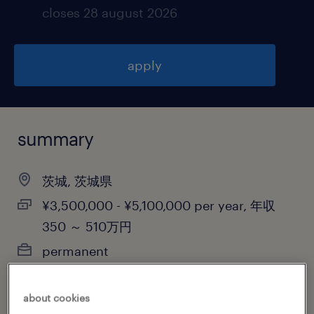
closes 28 august 2026
apply
summary
茨城, 茨城県
¥3,500,000 - ¥5,100,000 per year, 年収
350 ～ 510万円
permanent
about cookies