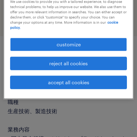
job category
We use cookies to provide you with a tailored experience, to diagnose
technical problems, to help us improve our website. We also use them to
engineering
offer you more relevant information in searches. You can either accept or
decline them, or click "customize" to specify your choice. You can
change your options at any time. More information is in our
cookie
policy.
customize
job details
reject all cookies
社名
accept all cookies
社名非公開
職種
生産技術、製造技術
業務内容