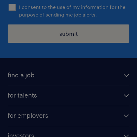
I consent to the use of my information for the
purpose of sending me job alerts.
submit
find a job
all jobs
for talents
career advice
operational career
careers at Randstad
for employers
professional career
staffing solutions
digital career
investors