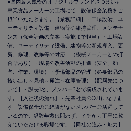
■国内最大規模のオリジナルブランドさつまいも
専業食品メーカーの工場にて、設備保全業務をご
担当いただきます。【業務詳細】・工場設備、ユ
ーティリティ設備、建物等の維持管理、メンテナ
ンス（保全計画の立案～実施まで担当）・工場設
備、ユーティリティ設備、建物等の新規導入、更
新、修理、改修等の対応 （機械メーカーとの打
合せあり）・現場の改善活動の推進（安全、効
率、作業、環境）・予備部品の管理（必要部品の
拾い出し～見積～発注～在庫管理）【配属先につ
いて】・課長1名、メンバー3名で構成されていま
す。【入社後の流れ】・先輩社員のOJTになりま
す。設備保全のご経験がないメンバーご活躍して
いるので、経験年数は問わず、イチから丁寧に教
えていただける職場です。【同社の強み・魅力】