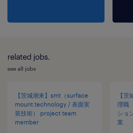
休日休暇
日曜日,土曜日,祝日,その他(シフト/交替制)
週休2日制（主に日曜＋1日、交替でシフトを組む
ため、土日休みの週もあります） 年間休日日数
123日、有給休暇10日～20日（入社翌日に最大10
日付与）、年末年始や夏季休暇も連休取得可
related jobs.
給与
see all jobs
年収350 ～ 510万円
賞与
【茨城潮来】smt（surface
【茨
年2回
mount technology / 表面実
理職
雇用期間
装技術） project team
ショ
期間の定めなし
member
業