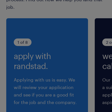
■寮社宅：社宅制度あり※当社規定による
job.
■退職金制度：試用期間終了後加入
■給与日生芋支給
■インフルエンザ予防接種
■健康診断
■お子様の看護休暇
1 of 8
2 o
■産休･介護休暇
apply with
we
■慶弔見舞金制度（結婚、出産 等）
■社内表彰制度
randstad.
cal
■育児短時間勤務制度（小学3年生まで）
■福利厚生倶楽部 制度
Applying with us is easy. We
Our 
■カルビ―グループ従業員持株会
will review your application
a su
■法定外労災保険
and see if you are a good fit
appl
■テレワーク制度あり※職種による
for the job and the company.
aspi