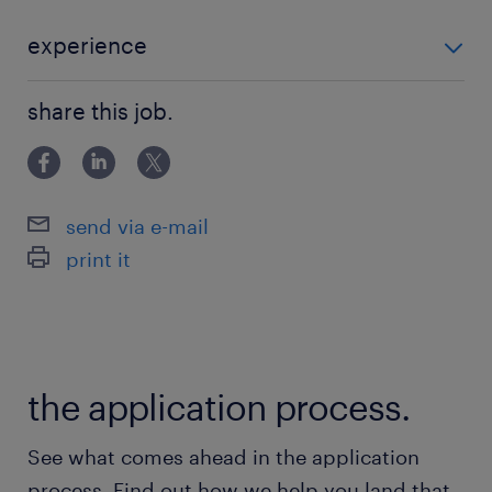
※設備保全、メンテナンス、修理経験。または同
業務にチャレンジしたい方
experience
※若手で工場での就業経験があれば、未経験から
・製造工場での業務経験 ※設備保全、メンテナンス、
の応募も可能です。
share this job.
修理経験。または同業務にチャレンジしたい方 ※若手
で工場での就業経験があれば、未経験からの応募も可
＜歓迎条件＞
能です。 ＜歓迎条件＞ ・ガス溶接、アーク溶接、電
・ガス溶接、アーク溶接、電気工事士2種いずれ
send via e-mail
かの資格
print it
・食品工場で設備保全業務の経験
・シーケンサプログラムの作成や修正のスキル
保険
the application process.
健康保険,厚生年金保険,雇用保険,労災保険
See what comes ahead in the application
待遇・福利厚生
process. Find out how we help you land that