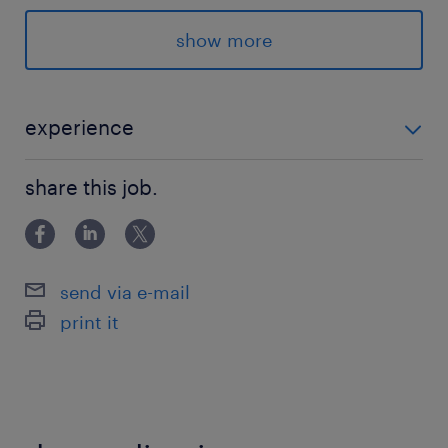
【職務内容】■同社は、働く現場で必要となるあ
りとあらゆるモノを取り扱うネットストアを運営
show more
しています。■物流を会社の重要戦略のひとつと
し、小型AGV（無人搬送車）などの搬送設備や倉
庫制御システムの導入を積極的に行っています。
experience
【業務詳細】■当ポジションでは、倉庫庫内のベ
■機械・設備の保守メンテナンス経験をお持ちの方 ＜経
ルトコンベヤや各種FA装置などのマテハン設備
share this job.
験の一例＞ ・生産設備の保全 ・製造装置のメンテナン
のメンテナンス、緊急時のトラブル対応、設備保
ス ・ベルトコンベアや昇降機などの機械設備のメンテ
全計画の立案などを行っていただきます。■安
ナンス ・その他、機械・電気・制御系のいずれか
全・品質・生産性を満たした工程を実現する為の
send via e-mail
プロセス開発・改善にも合わせて取り組んでいた
print it
だきます。■センサー一つの交換からベンダーさ
んを巻き込んでのシステム改修などの大きな改善
まで、失敗を恐れずに積極的にチャレンジできる
環境です。■また、業務を通じて下記の経験を積