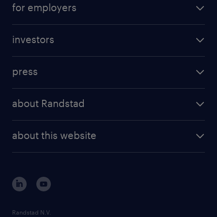
careers at Randstad
for employers
日付与、入社半年後5日付与） ・年末年始休暇
professional career
・慶弔休暇 ・産休 / 育休 ・バースデー休暇など
staffing solutions
digital career
・年間休日120日以上
investors
inhouse solutions
contact us
investment case
workforce insights
給与
press
results and reports
年収500 ～ 800万円
randstad operational
press releases
randstad share
randstad professional
about Randstad
賞与
news and events
investor contacts
randstad enterprise
年2回
company profile
future of work
randstad digital
about this website
雇用期間
sustainability
tech suite
期間の定めなし
disclaimer
equity, diversity, inclusion and belonging
contact us
corporate governance
randstad innovation fund
country websites
Randstad N.V.