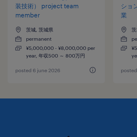
点数は2,000万点、ご登録ユーザー数は800万件
装技術） project team
ショ
に達し、間接資材販売のEC（電子商取引）とし
member
業
ては日本最大規模のWebサービスへと成長してお
茨城, 茨城県
茨
ります。■近年、海外事業の推進にも力を入れて
permanent
p
取り組んでおり、2013年に韓国、2016年にイン
¥5,000,000 - ¥8,000,000 per
¥5
ドネシア、2020年からはインドで事業をスター
year, 年収500 ～ 800万円
y
トさせております。
posted 6 june 2026
posted
求められる経験
■機械・設備の保守メンテナンス経験をお持ちの
方
＜経験の一例＞
・生産設備の保全
・製造装置のメンテナンス
・ベルトコンベアや昇降機などの機械設備のメン