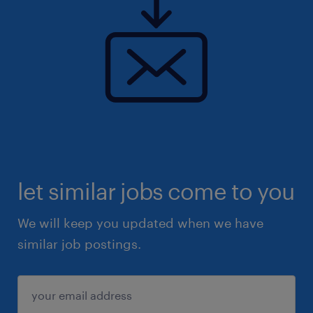
テナンス
・その他、機械・電気・制御系のいずれかの保
全・管理
＜あると望ましいスキル・経験＞
・電気工事のご経験
・系統制御システムのご経験
・第1種もしくは第2種の電気工事士資格
let similar jobs come to you
保険
健康保険 厚生年金保険 雇用保険
We will keep you updated when we have
similar job postings.
待遇・福利厚生
・単身赴任補助制度
・転居費用補助