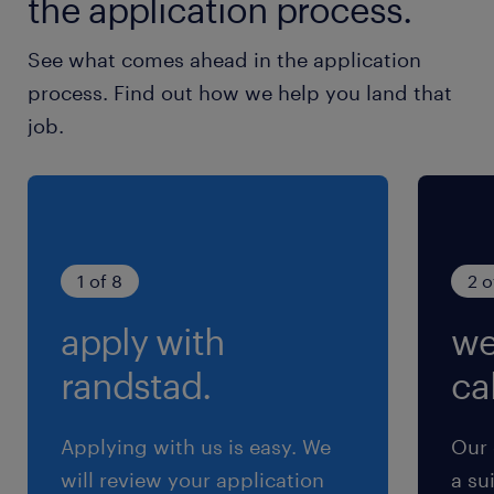
the application process.
むことができ、ご自身のスキルアップにも繋がり
ます。・PLC制御の習得（三菱製シーケンサ）・
See what comes ahead in the application
FA機器の知識・製図/CAD・マテハン装置の経験
process. Find out how we help you land that
（コンベア、無人搬送車(AGV)、垂直搬送機、ソ
job.
ーター(仕分け機)、製函機等）・装置能力改善や
チョコ停改善・安全活動への取り組み（センター
安定稼働に向けて安全な環境づくりにも力を入れ
ており、安全への感受性や経験も高まります。)
【主な役割】１）物流設備のメンテナンス・DC
1 of 8
2 o
内設備を定期的に巡回し、物流・搬送システムに
apply with
we
異常が無いか点検。・少しでも調子が悪そうな部
分を見つけたらメンテナンスを行っていただきま
randstad.
cal
す。２）緊急時のトラブル対応・DC内の物流設
備に異常があれば、臨機応変に対応します。３）
Applying with us is easy. We
Our 
設備保全計画の立案・設備メーカーからの保守・
will review your application
a su