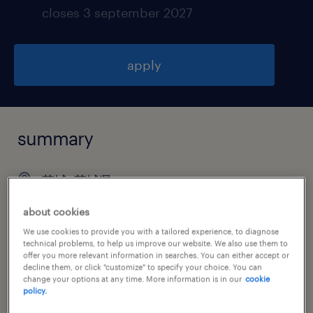
closes 3 september 2027
apply
summary
茨城, 茨城県
¥5,000,000 - ¥8,000,000 per year, 年収
about cookies
500 ～ 800万円
We use cookies to provide you with a tailored experience, to diagnose
technical problems, to help us improve our website. We also use them to
permanent
offer you more relevant information in searches. You can either accept or
decline them, or click "customize" to specify your choice. You can
change your options at any time. More information is in our
cookie
policy.