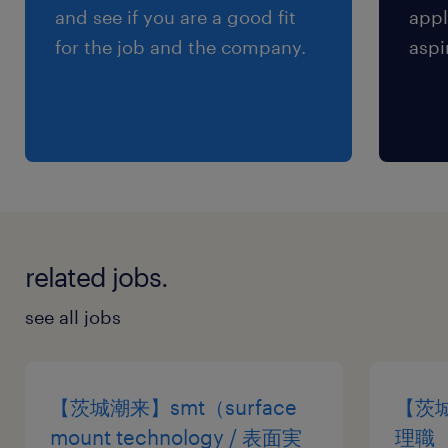
点検サービスの提案を受けながら、長期的な予防
and see if you are a good fit
appl
保全の計画を立案します。【勤務時間】■シフト
for the job and the company.
aspi
制（実働8時間、休憩1時間）→7時～16時 / 9時～
18時 / 13時～22時 / 15時～24時 / 23時～8時
※23時～8時の夜勤シフトは1～2か月に1週間程
度。【遠方からのご応募の場合】■遠方からの引
越し/通勤にかかる費用を補助する制度がありま
す。■各拠点から離れた場所にお住まいの方にも
入社を検討いただけるように、「U/Iターン支援
related jobs.
制度」は、「転居費用補助」「高速道路代補助」
「入社別居手当/入社帰省手当」の3つで構成され
see all jobs
ています。【同社の特徴】■間接資材（オフィス
用品、工具、消耗品等）を取り扱うBtoBオンラ
インストアを運営しております。CMでの知名度
【茨城潮来】smt（surface
【茨
も高く、約3年で200％成長をしています。■商品
mount technology / 表面実
理職