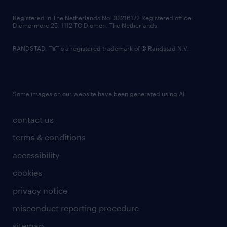
contact us
Registered in The Netherlands No: 33216172 Registered office:
Diemermere 25, 1112 TC Diemen, The Netherlands.
RANDSTAD,
is a registered trademark of © Randstad N.V.
Some images on our website have been generated using AI.
contact us
terms & conditions
accessibility
cookies
privacy notice
misconduct reporting procedure
sitemap