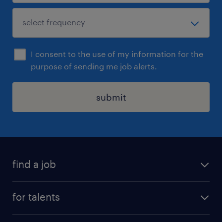
・高速補助
・住宅手当（規定有）
・退職金制度：養老保険を利用した外部積み立て
方式
I consent to the use of my information for the
purpose of sending me job alerts.
・リモート勤務手当（通信費、在宅光熱費など）
・従業員持株会制度
・社員割引制度
submit
・遺族補償制度
・懇親会補助
・副業可（事前許可制）
・出産・結婚の慶弔金など
find a job
休日休暇
all jobs
for talents
土曜日 日曜日 祝日
career advice
・完全週休二日制（土日） ・有給休暇（入社時5
operational career