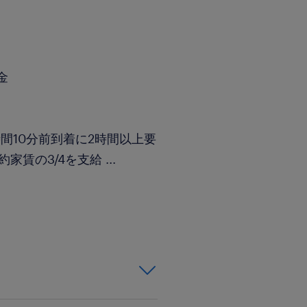
金
）
間10分前到着に2時間以上要
約家賃の3/4を支給
...
の扶養家族帯同でない場合
帯同の場合＝6万円
される方のみ、提携業者金額
財有り）