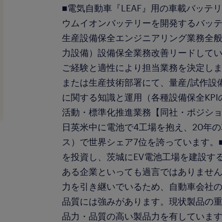
■電気自動車『LEAF』用の車載バッテ
ウムイオンバッテリーを開発するバッ
生産設備保全エンジニアリング業務全
力設備）設備保全業務改善リードして
ご経験と適性により担当業務を決定し
または生産技術部署にて、量産/試作設
に関する知識と運用（各種設備保全KPI
活動・標準化推進業務【同社・ポジショ
日英米中に電池で4工場を抱え、20年
ス）で世界シェア7位を誇っています。■
を投資し、茨城にEV電池工場を建設す
ある企業といっても過言ではありません
力を引き継いでいるため、自動車会社
品質には強みがあります。現状製品の重
品力・品質の高い製品力を有しています