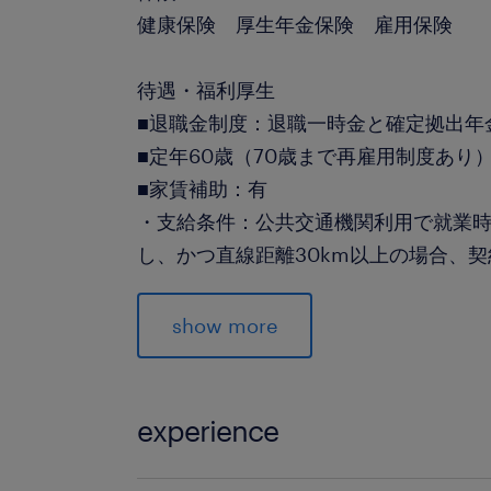
健康保険 厚生年金保険 雇用保険
待遇・福利厚生
■退職金制度：退職一時金と確定拠出年
■定年60歳（70歳まで再雇用制度あり
■家賃補助：有
・支給条件：公共交通機関利用で就業時
し、かつ直線距離30km以上の場合、契
・支給上限：独身の場合＝4万円、同居
（単身赴任）＝4万円、同居の扶養家族
show more
■引越し手当：家賃補助支給条件に該当
を全額支給（一部会社負担対象外の家
experience
休日休暇
土曜日 日曜日 祝日