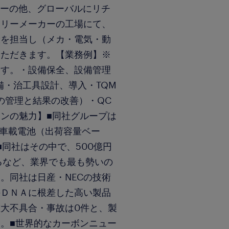
リーの他、グローバルにリチ
テリーメーカーの工場にて、
般を担当し（メカ・電気・動
いただきます。【業務例】※
ます。・設備保全、設備管理
備・治工具設計、導入・TQM
の管理と結果の改善）・QC
ンの魅力】■同社グループは
の車載電池（出荷容量ベー
同社はその中で、500億円
るなど、業界でも最も勢いの
。同社は日産・NECの技術
のＤＮＡに根差した高い製品
大不具合・事故は0件と、製
。■世界的なカーボンニュー