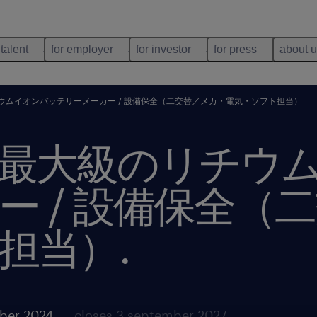
 talent
for employer
for investor
for press
about 
ウムイオンバッテリーメーカー / 設備保全（二交替／メカ・電気・ソフト担当）
最大級のリチウ
ー / 設備保全（
担当）
.
ber 2024
closes 3 september 2027