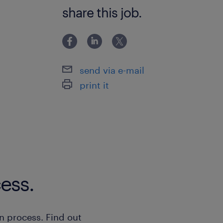
下記いずれかの経験 １）機械系 ・設
share this job.
完全週休2日制（土日祝） 年間有給休暇
術の知識及び3年以上の実務経験、改善
入社直後の付与日数となります） 年間休日
部品に関する全般的な知識 ２）電気・
夏期休暇（9日）、年末年始休暇（9日
全(電気・制御関係)の知識及び3年以
send via e-mail
給与
print it
年収360 ～ 800万円
賞与
年2回
雇用期間
期間の定めなし
ess.
n process. Find out