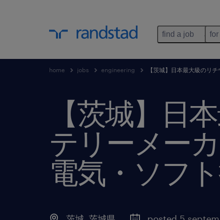
find a job
for
home
jobs
engineering
【茨城】日本最大級のリチ
【茨城】日本
テリーメーカ
電気・ソフト
茨城
,
茨城県
posted 5 septem