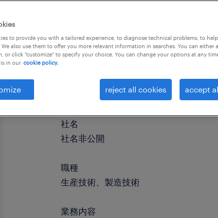
okies
es to provide you with a tailored experience, to diagnose technical problems, to hel
 We also use them to offer you more relevant information in searches. You can either 
, or click "customize" to specify your choice. You can change your options at any tim
is in our
cookie policy.
omize
reject all cookies
accept al
社名
社名非公開
職種
生産技術、製造技術
業務内容