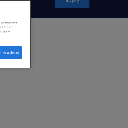
p us improve
accept or
e. More
l cookies