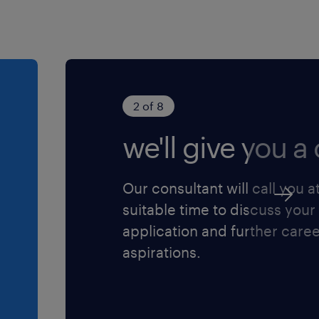
2 of 8
we'll give you a c
Our consultant will call you a
suitable time to discuss your
application and further care
aspirations.