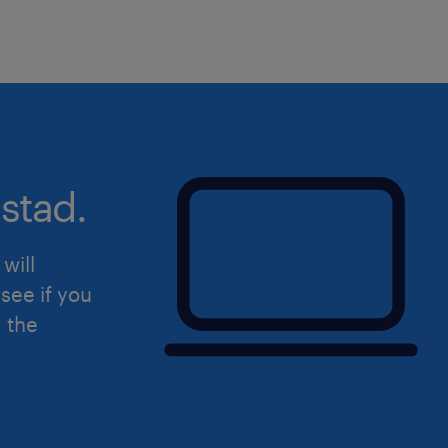
stad.
will
see if you
d the