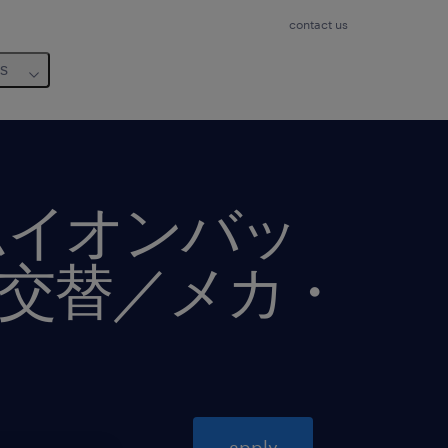
contact us
us
ムイオンバッ
二交替／メカ・
apply