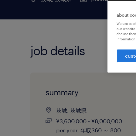
about co
We use cooki
our website.
decline them
information 
job details
cust
summary
茨城, 茨城県
¥3,600,000 - ¥8,000,000
per year, 年収360 ～ 800