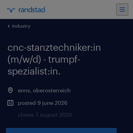
industry
cnc-stanztechniker:in
(m/w/d) - trumpf-
spezialist:in
.
enns
,
oberosterreich
posted 9 june 2026
closes 7 august 2026