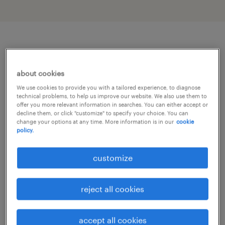
job details
about cookies
Standort: Enns
We use cookies to provide you with a tailored experience, to diagnose
technical problems, to help us improve our website. We also use them to
offer you more relevant information in searches. You can either accept or
Arbeitszeit: Vollzeit (38,5 Stunden / Woche)
decline them, or click "customize" to specify your choice. You can
change your options at any time. More information is in our
cookie
policy.
Arbeitsmodell: 2-Schicht-Betrieb
customize
Eintrittsdatum: ab sofort
reject all cookies
Über unser Partnerunternehmen
Unser Partner ist ein etabliertes und
accept all cookies