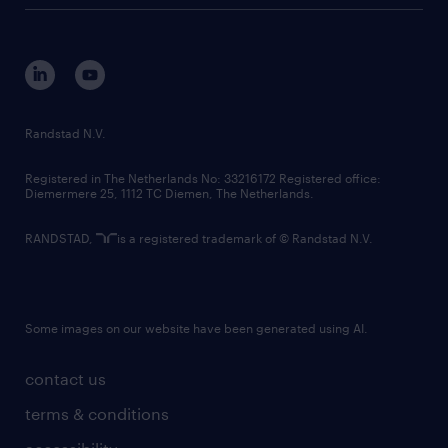
tech suite
disclaimer
equity, diversity, inclusion and belonging
contact us
corporate governance
randstad innovation fund
country websites
Randstad N.V.
contact us
Registered in The Netherlands No: 33216172 Registered office:
Diemermere 25, 1112 TC Diemen, The Netherlands.
RANDSTAD,
is a registered trademark of © Randstad N.V.
Some images on our website have been generated using AI.
contact us
terms & conditions