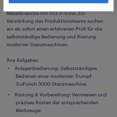
qualitätsbewusstes Unternehmen aus der
Metallbranche mit Sitz in Enns. Zur
Verstärkung des Produktionsteams suchen
wir ab sofort einen erfahrenen Profi für die
selbstständige Bedienung und Rüstung
moderner Stanzmaschinen.
Ihre Aufgaben
Anlagenbedienung: Selbstständiges
Bedienen einer modernen Trumpf-
TruPunch 3000 Stanzmaschine.
Rüstung & Vorbereitung: Vermessen und
präzises Rüsten der entsprechenden
Werkzeuge.