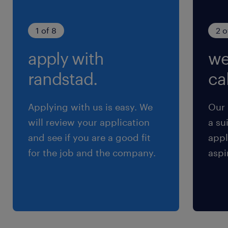
1 of 8
2 o
apply with
we
randstad.
cal
Applying with us is easy. We
Our 
will review your application
a su
and see if you are a good fit
appl
for the job and the company.
aspi