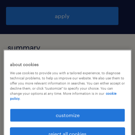
apply
summary
about cookies
westerbroek, groningen
We use cookies to provide you with a tailored experience, to diagnose
€4,264 per month
technical problems, to help us improve our website. We also use them to
offer you more relevant information in searches. You can either accept or
permanent
decline them, or click "customize" to specify your choice. You can
change your options at any time. More information is in our
cookie
policy.
job category
customize
other
reject all cookies