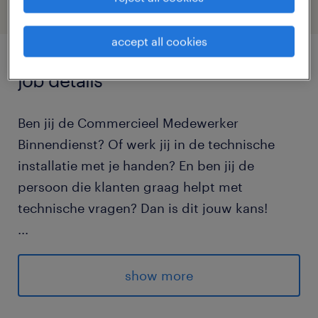
accept all cookies
job details
Ben jij de Commercieel Medewerker
Binnendienst? Of werk jij in de technische
installatie met je handen? En ben jij de
persoon die klanten graag helpt met
technische vragen? Dan is dit jouw kans!
...
Er ligt een prachtige baan voor je klaar
waarbij je vanaf dag één in dienst bent bij de
show more
opdrachtgever. Je gaat aan de slag gaat bij
een groeiend bedrijf in de techniek, waar je