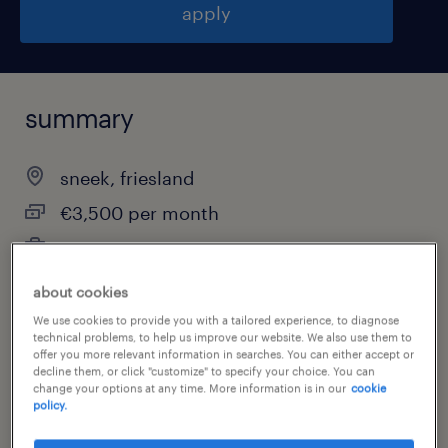
apply
summary
sneek, friesland
€3,500 per month
permanent
about cookies
We use cookies to provide you with a tailored experience, to diagnose
job category
technical problems, to help us improve our website. We also use them to
offer you more relevant information in searches. You can either accept or
other
decline them, or click "customize" to specify your choice. You can
change your options at any time. More information is in our
cookie
policy.