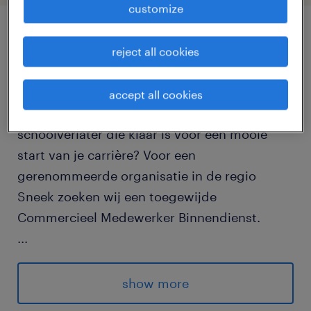
customize
job details
reject all cookies
Ben jij een klantgerichte commerciële topper,
accept all cookies
aanstormend talent of een enthousiaste
schoolverlater die klaar is voor een mooie
start van je carrière? Voor een
gerenommeerde organisatie in de regio
Sneek zoeken wij een toegewijde
Commercieel Medewerker Binnendienst.
...
In deze fulltime functie kom je te werken in
een hecht en gedreven team van 4 personen.
show more
Jij bent de spil tussen de klant en de interne