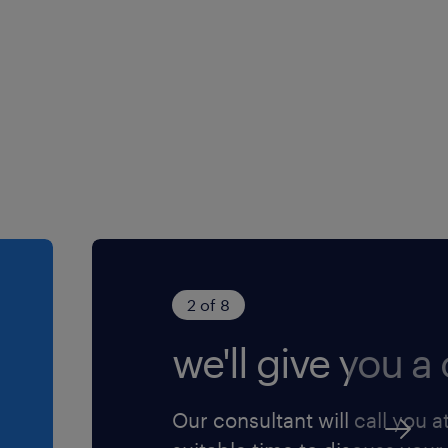
ie binnen de technische
ngevende en innovatieve
n (zoals
 heerst een informele,
t hard gewerkt, maar er is
nderlinge collegialiteit.
 en er is veel aandacht
ving.
2 of 8
deze leuke baan. Wees er
we'll give you a c
Marketing Noordoost
Our consultant will call you a
.com/in/randstad-