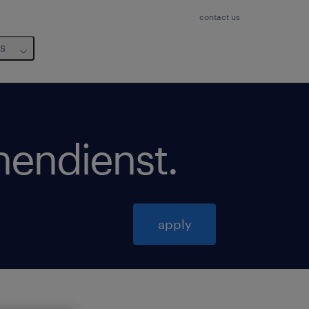
contact us
us
nendienst
.
apply