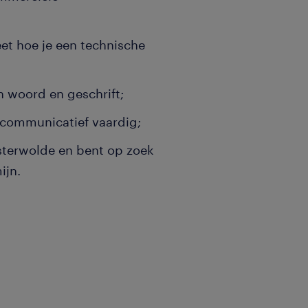
eet hoe je een technische
n woord en geschrift;
n communicatief vaardig;
terwolde en bent op zoek
ijn.
enst ben jij de spil van
bare schakel tussen de
 ervoor dat klantspecifieke
d naar concrete orders. Je