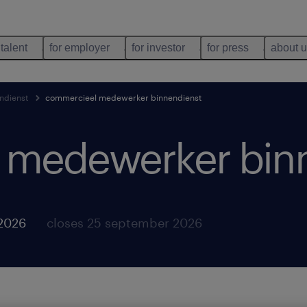
 talent
for employer
for investor
for press
about 
ndienst
commercieel medewerker binnendienst
 medewerker bin
 2026
closes 25 september 2026