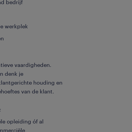
d bedrijf
e werkplek
en
atieve vaardigheden.
en denk je
 klantgerichte houding en
hoeftes van de klant.
;
e opleiding óf al
ommerciële