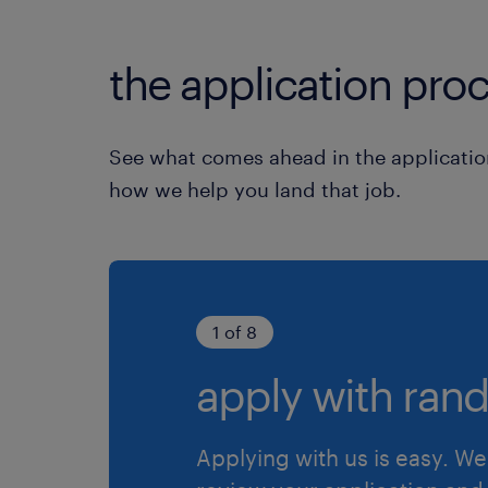
the application proc
See what comes ahead in the applicatio
how we help you land that job.
1 of 8
apply with rand
Applying with us is easy. We 