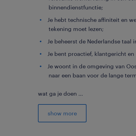
binnendienstfunctie;
Je hebt technische affiniteit en w
tekening moet lezen;
Je beheerst de Nederlandse taal i
Je bent proactief, klantgericht e
Je woont in de omgeving van Oos
naar een baan voor de lange term
wat ga je doen
...
Als commercieel medewerker binnendi
de commerciële afdeling en de onmis
show more
klant, verkoop en productie. Jij zorgt
aanvragen vlekkeloos worden vertaal