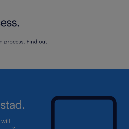
Je gaat aan de slag bij een organisat
branche in Oosterwolde, een toonaa
ess.
producent van klantspecifieke panele
sandwichpanelen). Binnen het bedrijf
open en no-nonsense cultuur. Er word
n process. Find out
ook altijd ruimte voor een grapje en o
De werkplekken zijn modern ingericht
voor een fijne en gezonde werkomge
sollicitatie
Begrijpelijk dat je interesse hebt in 
snel bij en solliciteer direct!
stad.
Wil jij linken met Randstad Sales & 
will
Nederland? Dat kan via www.linkedin