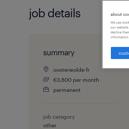
job details
about co
We use cooki
our website.
decline them
information 
summary
cust
oosterwolde fr
€3,800 per month
permanent
job category
other