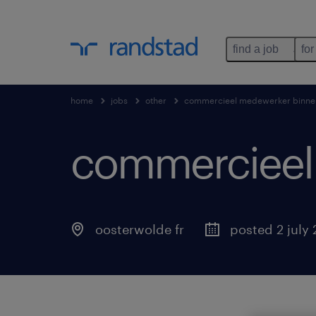
find a job
for
home
jobs
other
commercieel medewerker binne
commercieel
oosterwolde fr
posted 2 july