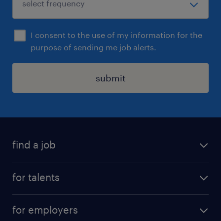
sollicitatie
I consent to the use of my information for the
Wil jij hier aan de slag als commercieel
purpose of sending me job alerts.
medewerker binnendienst? Aarzel dan niet en
solliciteer via de website! Wij nemen contact
submit
met je op en nemen de mogelijkheden door.
Uiteraard staat deze vacature open voor
iedereen die zich hierin herkent.
find a job
all jobs
for talents
career advice
operational career
careers at Randstad
for employers
professional career