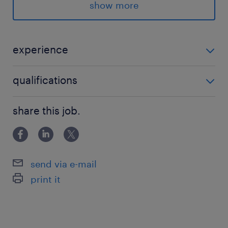
maand
show more
Tijdelijk met uitzicht op een vast contract
Informeel en familiair team
experience
Commercieel medewerker binnendienst
2
qualifications
Tilburg
MBO
32-40 uur per week
share this job.
wie ben jij
Om de binnendienst draaiende te houden, is
send via e-mail
het belangrijk dat je als commercieel
print it
medewerker binnendienst aan de volgende
eisen voldoet: