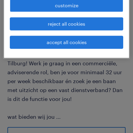
customize
job details
reject all cookies
Zoek jij een commerciële functie in
combinatie met administratieve
accept all cookies
werkzaamheden? Wij zoeken een
commercieel medewerker binnendienst in
Tilburg! Werk je graag in een commerciële,
adviserende rol, ben je voor minimaal 32 uur
per week beschikbaar én zoek je een baan
met uitzicht op een vast dienstverband? Dan
is dit de functie voor jou!
wat bieden wij jou
...
Verdien tussen €2600 en €3900 bruto per