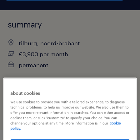
summary
tilburg, noord-brabant
€3,900 per month
permanent
about cookies
job category
We use cookies to provide you with a tailored experience, to diagnose
other
technical problems, to help us improve our website. We also use them to
offer you more relevant information in searches. You can either accept or
decline them, or click "customize" to specify your choice. You can
change your options at any time. More information is in our
cookie
policy.