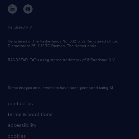
corporate governance
randstad innovation fund
country websites
Randstad N.V.
contact us
Registered in The Netherlands No: 33216172 Registered office:
Diemermere 25, 1112 TC Diemen, The Netherlands.
RANDSTAD,
is a registered trademark of © Randstad N.V.
Some images on our website have been generated using AI.
contact us
terms & conditions
accessibility
cookies