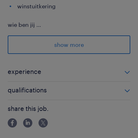
winstuitkering
wie ben jij
...
je beschikt over een mbo+ werk- en
denkniveau
show more
je hebt ervaring in een binnendienst
functie (bij voorkeur technische
experience
groothandel)
2
je hebt technische ervaring, het liefst in
qualifications
de elektrotechniek
MBO
share this job.
je bent bereid om in Roosendaal te
werken
je spreekt en schrijft keurig Nederlands en