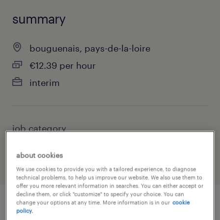
summary
bouguenais, pays-de-la-loire
€12.39 per hour
interim
job category
industry
about cookies
We use cookies to provide you with a tailored experience, to diagnose
technical problems, to help us improve our website. We also use them to
offer you more relevant information in searches. You can either accept or
decline them, or click "customize" to specify your choice. You can
change your options at any time. More information is in our
cookie
policy.
job details