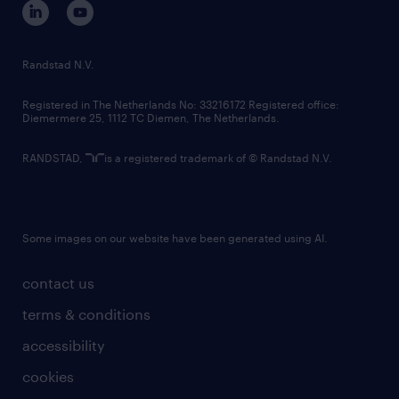
randstad innovation fund
country websites
Randstad N.V.
contact us
Registered in The Netherlands No: 33216172 Registered office:
Diemermere 25, 1112 TC Diemen, The Netherlands.
RANDSTAD,
is a registered trademark of © Randstad N.V.
Some images on our website have been generated using AI.
contact us
terms & conditions
accessibility
cookies