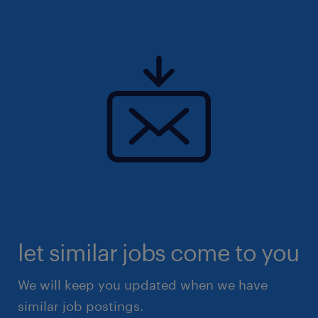
Plongez dans l'Aventure : Devenez l'Expert de
la Crevette ! Poste basé à ST AIGNAN DE
GRANDLIEU
Vous cherchez un job qui bouge, avec de
vraies perspectives d'évolution et une
ambiance d'équipe solide ? Rejoignez notre
site spécialisé dans la gastronomie marine !
Ici, on prépare deux gammes de produits
stars : les crevettes "entières" et les recettes
"élaborées".
let similar jobs come to you
We will keep you updated when we have
similar job postings.