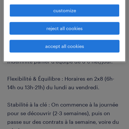
customize
descriptif du poste
reject all cookies
Pourquoi nous rejoindre ?
accept all cookies
Salaire & Bonus : 12,39 € brut/h + une
indemnité panier d'équipe de 6 € net/jour.
Flexibilité & Équilibre : Horaires en 2x8 (6h-
14h ou 13h-21h) du lundi au vendredi.
Stabilité à la clé : On commence à la journée
pour se découvrir (2-3 semaines), puis on
passe sur des contrats à la semaine, voire du