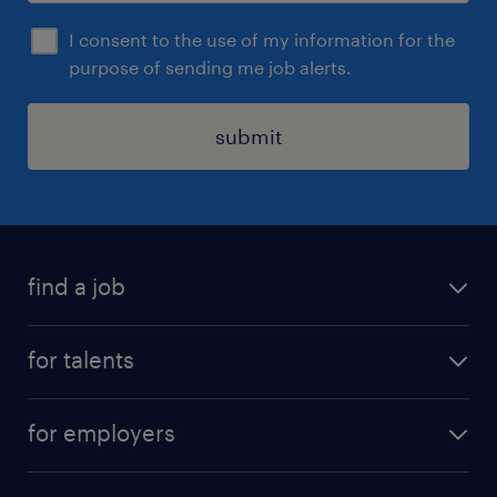
I consent to the use of my information for the
purpose of sending me job alerts.
submit
find a job
all jobs
for talents
career advice
operational career
careers at Randstad
for employers
professional career
staffing solutions
digital career