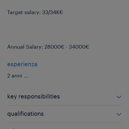
Target salary: 33/34K€
Annual Salary: 28000€ - 34000€
esperienza
2 anni
...
key responsibilities
Conduzione e Controllo Impianti: Condurre gli
qualifications
impianti di produzione CO2 in sicurezza e nel
rispetto delle specifiche di prodotto, in conformità
Controlli Qualità e Analisi: Effettuare test e saggi