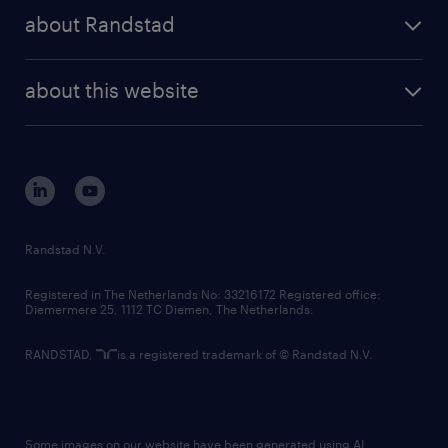
press releases
randstad share
randstad professional
about Randstad
news and events
investor contacts
randstad enterprise
company profile
future of work
randstad digital
about this website
sustainability
tech suite
disclaimer
equity, diversity, inclusion and belonging
contact us
corporate governance
randstad innovation fund
country websites
Randstad N.V.
contact us
Registered in The Netherlands No: 33216172 Registered office:
Diemermere 25, 1112 TC Diemen, The Netherlands.
RANDSTAD,
is a registered trademark of © Randstad N.V.
Some images on our website have been generated using AI.