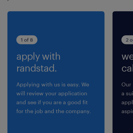
1 of 8
2 o
apply with
we
randstad.
cal
Applying with us is easy. We
Our 
will review your application
a su
and see if you are a good fit
appl
for the job and the company.
aspi