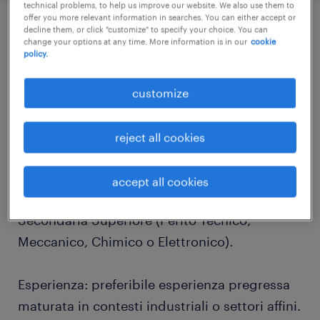
technical problems, to help us improve our website. We also use them to
offer you more relevant information in searches. You can either accept or
decline them, or click "customize" to specify your choice. You can
change your options at any time. More information is in our
cookie
job details
policy.
Ricerchiamo per azienda operante nel settore
customize
chimico con sede a Ferrara:
reject all cookies
Conduttore impianto Anidride Carbonica
accept all cookies
Titolo di Studio: Diploma di Scuola
Secondaria Superiore (Perito Tecnico,
Meccanico, Chimico o Elettronico).
Esperienza: preferibile esperienza pregressa
maturata in contesti industriali o settori affini.