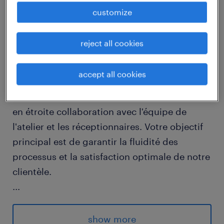
customize
job details
reject all cookies
descriptif du poste
accept all cookies
Au sein de la concession, vous assurez la
gestion administrative du service après-vente
en étroite collaboration avec l'équipe de
l'atelier et les réceptionnaires. Votre objectif
principal est de garantir la fluidité des
processus et la satisfaction optimale de notre
clientèle.
...
Vos missions principales s'articulent autour
des axes suivants :
show more