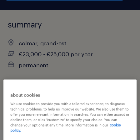
summary
colmar, grand-est
€23,000 - €25,000 per year
permanent
job category
about cookies
legal
We use cookies to provide you with a tailored experience, to diagnose
technical problems, to help us improve our website. We also use them to
offer you more relevant information in searches. You can either accept or
decline them, or click "customize" to specify your choice. You can
change your options at any time. More information is in our
cookie
policy.