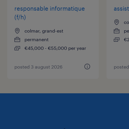
responsable informatique
assis
(f/h)
co
colmar, grand-est
p
permanent
€2
€45,000 - €55,000 per year
posted 3 august 2026
posted