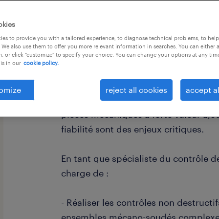
okies
es to provide you with a tailored experience, to diagnose technical problems, to hel
 We also use them to offer you more relevant information in searches. You can either 
, or click "customize" to specify your choice. You can change your options at any tim
is in our
cookie policy.
descriptif du poste
omize
reject all cookies
accept al
Vous intégrerez une équipe d'experts 
pièces mécaniques à forte valeur ajout
fiabilité sont des enjeux critiques.
En tant que spécialiste du contrôle d
charge de :
- Réaliser les contrôles non destructi
ensembles mécano-soudés complexe