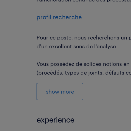
profil recherché
Pour ce poste, nous recherchons un p
d'un excellent sens de l'analyse.
Vous possédez de solides notions e
(procédés, types de joints, défauts c
Vous êtes titulaire de la certificat
Ionisants (RI) de niveau 2 en cours de 
show more
Le plus qui fera la différence :
La certification CAMARI Rayons X est
experience
poste.