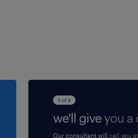
ans la région de Bourges,
ructif) spécialisé en
2 of 8
we'll give you a c
Our consultant will call you a