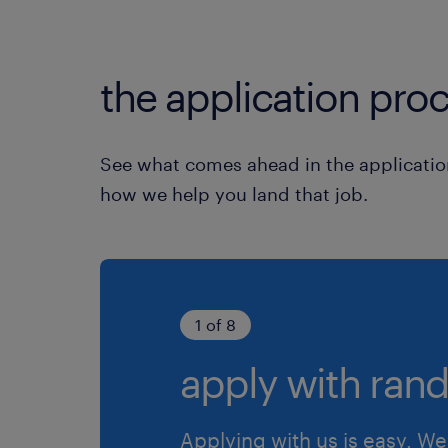
the application proc
See what comes ahead in the applicatio
how we help you land that job.
1 of 8
apply with rand
Applying with us is easy. We 