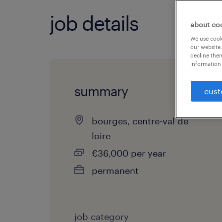
job details
about co
We use cooki
our website.
decline them
information 
summary
cust
bourges, centre-val de
loire
€36,000 per year
permanent
job category