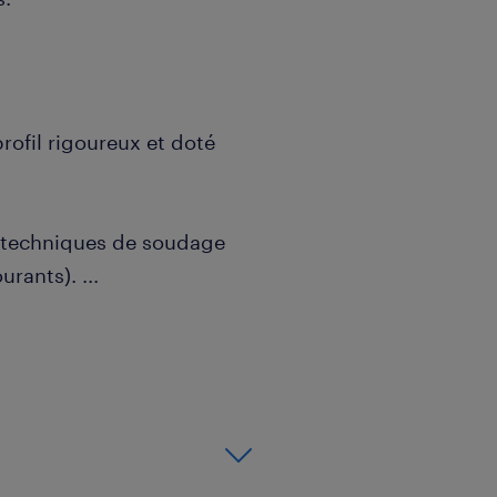
rofil rigoureux et doté
n techniques de soudage
ourants).
...
ion COFREND CIFM en Rayons
validité.
 un atout majeur pour ce