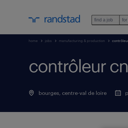
find a job
for
home
jobs
manufacturing & production
contrôleur
contrôleur cn
bourges
,
centre-val de loire
p