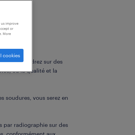
p us improve
accept or
e. More
l cookies
et interviendrez sur des
ée, où la qualité et la
es soudures, vous serez en
fs par radiographie sur des
s, conformément aux