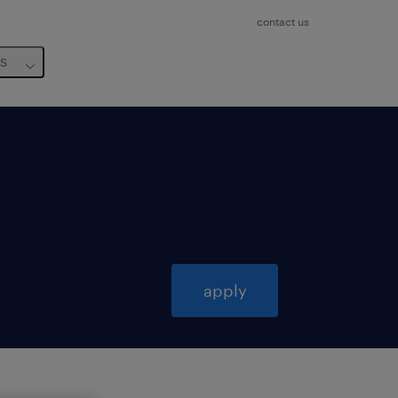
contact us
us
6
apply