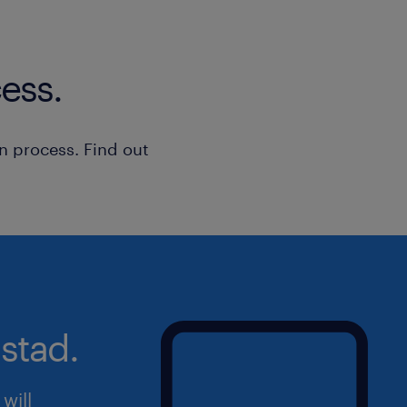
dans le domaine de la défense basé d
un Contrôleur CND (Contrôle Non Dest
soudure (H/F).
ess.
n process. Find out
stad.
will