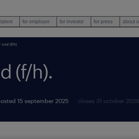
 talent
for employer
for investor
for press
about 
 cnd (f/h)
d (f/h)
.
osted 15 september 2025
closes 31 october 202