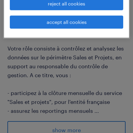
reject all cookies
job details
accept all cookies
descriptif du poste
Votre rôle consiste à contrôlez et analysez les
données sur le périmètre Sales et Projets, en
support au responsable du contrôle de
gestion. A ce titre, vous :
- participez à la clôture mensuelle du service
"Sales et projets", pour l'entité française
- assurez les reportings mensuels
...
- intervenez en support sur le suivi es coûts
de projets et développements
show more