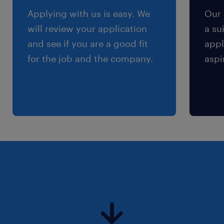
Applying with us is easy. We
Our 
will review your application
a su
Notre client intervient dans le secteur
and see if you are a good fit
appl
pharmaceutique. Dans le cadre d'un
for the job and the company.
aspi
remplacement, nous recherchons un
contrôleur de gestion Sales et projets F/H.