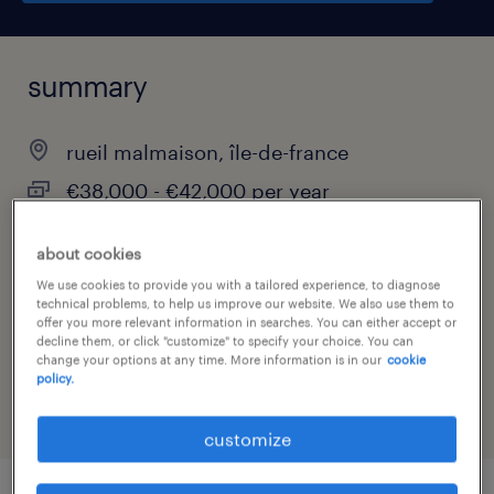
summary
rueil malmaison, île-de-france
€38,000 - €42,000 per year
interim
about cookies
We use cookies to provide you with a tailored experience, to diagnose
technical problems, to help us improve our website. We also use them to
offer you more relevant information in searches. You can either accept or
job category
decline them, or click "customize" to specify your choice. You can
change your options at any time. More information is in our
cookie
manufacturing & production
policy.
customize