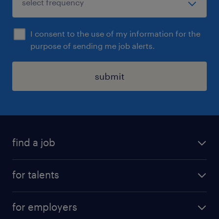
I consent to the use of my information for the
purpose of sending me job alerts.
submit
find a job
all jobs
for talents
career advice
operational career
careers at Randstad
for employers
professional career