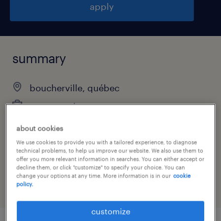
apply
summary
boucherville, québec
permanent
about cookies
We use cookies to provide you with a tailored experience, to diagnose
job category
technical problems, to help us improve our website. We also use them to
offer you more relevant information in searches. You can either accept or
accounting & auditing
decline them, or click "customize" to specify your choice. You can
change your options at any time. More information is in our
cookie
policy.
customize