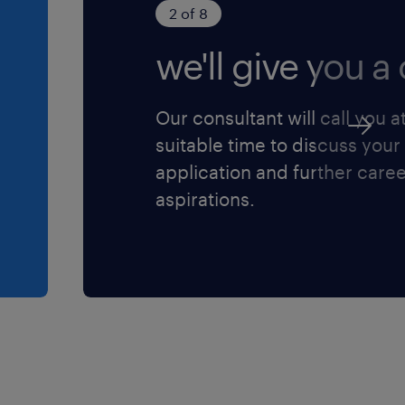
2 of 8
ntifier les dérives
ique, ton esprit
es coordinateurs
we'll give you a c
 en totale
ponctuellement sur
quipe.
 au système de
Our consultant will call you a
s par an).
suitable time to discuss your
application and further care
aspirations.