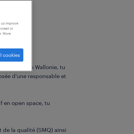
p us improve
accept or
e. More
eur qualité
l cookies
ur laitier en Wallonie, tu
sée d'une responsable et
if en open space, tu
de la qualité (SMQ) ainsi