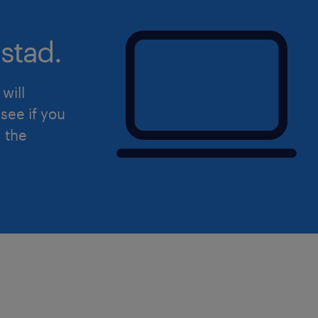
régulières sur le terrain afin d'ide
Tu es reconnu pour ta rigueur scientif
et tu assures le back-up des autr
stad.
de synthèse et ta capacité à travailler
qualité de pôle. Tu te déplaces 
autonomie tout en aimant l'esprit d'é
les différents sites et participes
will
garde de l'entreprise (2 à 4 garde
see if you
d the