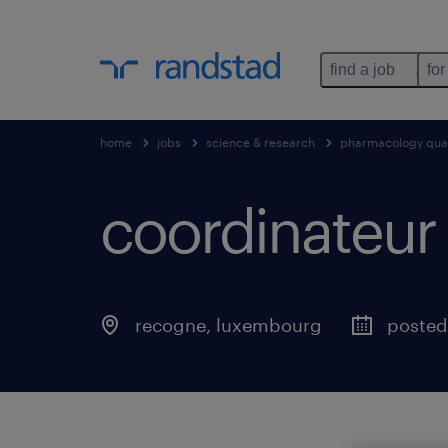
find a job
for
home
jobs
science & research
pharmacology qual
coordinateur 
recogne
,
luxembourg
posted