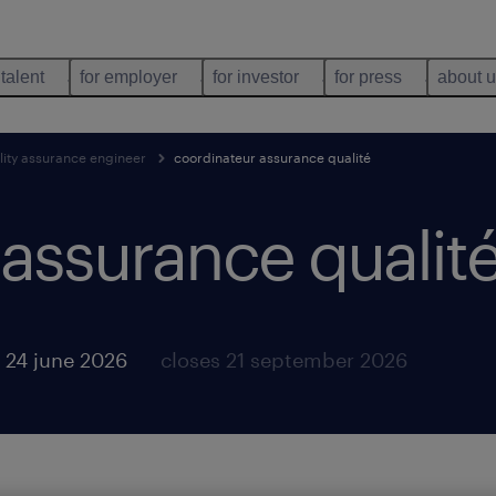
 talent
for employer
for investor
for press
about 
ity assurance engineer
coordinateur assurance qualité
assurance qualit
 24 june 2026
closes 21 september 2026