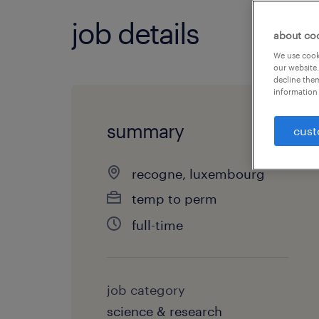
job details
about co
We use cooki
our website.
decline them
information 
summary
cust
recogne, luxembourg
temp to perm
full-time
job category
science & research