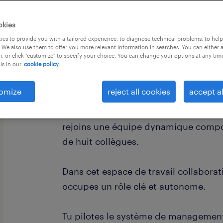
okies
es to provide you with a tailored experience, to diagnose technical problems, to hel
 We also use them to offer you more relevant information in searches. You can either 
, or click "customize" to specify your choice. You can change your options at any tim
is in our
cookie policy.
Propulse ta carrière comme coordinat
agroalimentaire à Libramont!
omize
reject all cookies
accept al
En intégrant ce groupe leader du secte
rejoins une équipe dynamique compo
de huit collègues.
Dans cet espace de travail collaborat
occupes un rôle clé et autonome.
Tu pilotes le système de management 