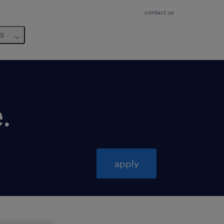
contact us
us
é
.
apply