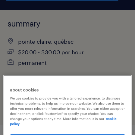
summary
pointe-claire, québec
$20.00 - $30.00 per hour
permanent
about cookies
job category
We use cookies to provide you with a tailored experience, to diagnose
administrative & support services
technical problems, to help us improve our website. We also use them to
offer you more relevant information in searches. You can either accept or
decline them, or click "customize" to specify your choice. You can
change your options at any time. More information is in our
cookie
policy.