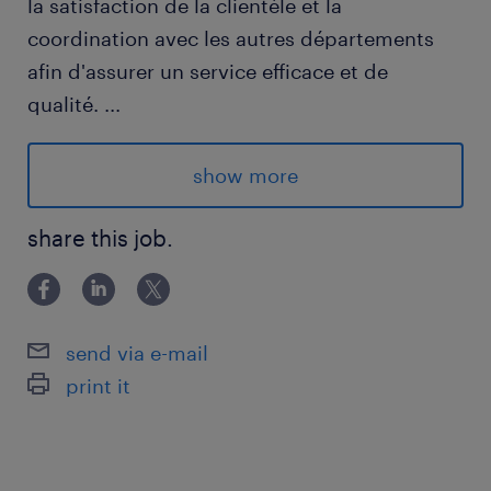
la satisfaction de la clientèle et la
coordination avec les autres départements
afin d'assurer un service efficace et de
qualité.
...
show more
Avantages
share this job.
Poste permanent
Dorval
20-30$ /hr(selon l'expérience) plus primes
send via e-mail
Avantages sociaux : Assurance collective,
print it
programme de formation (payé), REER,
télémédecine, congé illimité sans solde, etc ;
Du lundi au vendredi de 8h à 17h