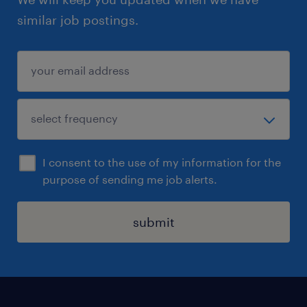
transporteurs. Préparer les documents de
similar job postings.
douane (livraison US);
- S’assurer de respecter les normes en
vigueur en ce qui a trait au transport et à la
qualité;
- Offrir un support divers aux opérations.
Qualifications
I consent to the use of my information for the
- DEC en logistique transport ou autres
purpose of sending me job alerts.
domaines pertinents à l’emploi, ou une
combinaison de formation et expérience
submit
pertinente;
- Expérience minimum de 2 ans en logistique
import/export, dans l’industrie
agroalimentaire serait un atout;