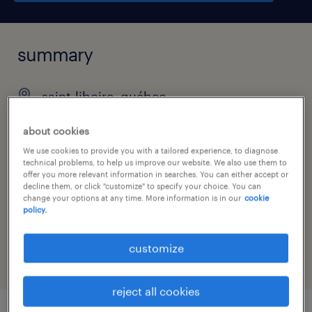
summary
saint-liboire, québec
$28.00 - $30.00 per hour
about cookies
contract
We use cookies to provide you with a tailored experience, to diagnose
technical problems, to help us improve our website. We also use them to
offer you more relevant information in searches. You can either accept or
decline them, or click "customize" to specify your choice. You can
change your options at any time. More information is in our
cookie
job category
policy.
administrative & support services
customize
reject all cookies