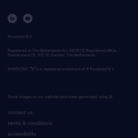
disclaimer
equity, diversity, inclusion and belonging
melissa.cumetti@randstad.ca
contact us
📩 Patrick Pepin - patrick.pepin@randstad.ca
corporate governance
randstad innovation fund
Connectez-vous aussi sur LinkedIn ! 🔗💬
country websites
Randstad N.V.
Melissa Cumetti -
contact us
https://www.linkedin.com/in/melissa-cumetti/
Registered in The Netherlands No: 33216172 Registered office:
Diemermere 25, 1112 TC Diemen, The Netherlands.
Patrick Pepin -
https://www.linkedin.com/in/patrick-pepin-
RANDSTAD,
is a registered trademark of © Randstad N.V.
319b451a8/
Glissez-vous dans notre boîte de réception ou
Some images on our website have been generated using AI.
nos DM - votre prochain grand mouvement
contact us
de carrière pourrait être à un clic de là ! ✨
terms & conditions
accessibility
Randstad Canada s'engage à favoriser une