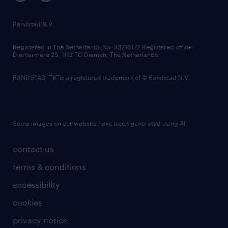
randstad innovation fund
country websites
Randstad N.V.
contact us
Registered in The Netherlands No: 33216172 Registered office:
Diemermere 25, 1112 TC Diemen, The Netherlands.
RANDSTAD,
is a registered trademark of © Randstad N.V.
Some images on our website have been generated using AI.
contact us
terms & conditions
accessibility
cookies
privacy notice