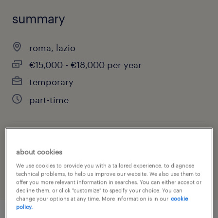
summary
roma, lazio
€15,000 - €18,000 per year
temporary
part-time
job category
about cookies
hospitality & tourism
We use cookies to provide you with a tailored experience, to diagnose
technical problems, to help us improve our website. We also use them to
offer you more relevant information in searches. You can either accept or
decline them, or click "customize" to specify your choice. You can
change your options at any time. More information is in our
cookie
policy.