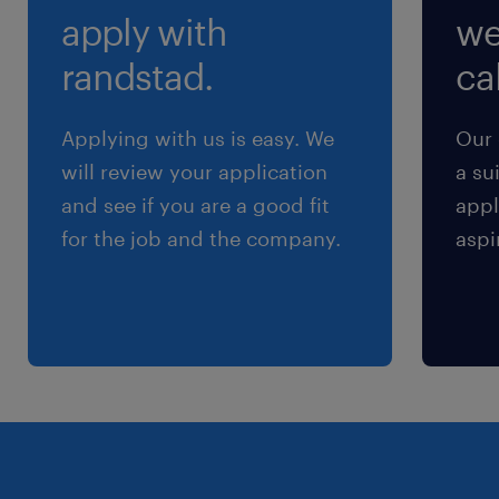
apply with
we
randstad.
cal
Applying with us is easy. We
Our 
will review your application
a su
and see if you are a good fit
appl
for the job and the company.
aspi