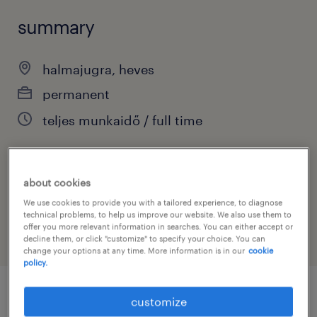
summary
halmajugra, heves
permanent
teljes munkaidő / full time
about cookies
job category
We use cookies to provide you with a tailored experience, to diagnose
sales
technical problems, to help us improve our website. We also use them to
offer you more relevant information in searches. You can either accept or
decline them, or click "customize" to specify your choice. You can
change your options at any time. More information is in our
cookie
policy.
customize
job details