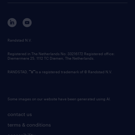
tech suite
disclaimer
equity, diversity, inclusion and belonging
contact us
corporate governance
randstad innovation fund
country websites
Randstad N.V.
contact us
Registered in The Netherlands No: 33216172 Registered office:
Diemermere 25, 1112 TC Diemen, The Netherlands.
RANDSTAD,
is a registered trademark of © Randstad N.V.
Some images on our website have been generated using AI.
contact us
terms & conditions