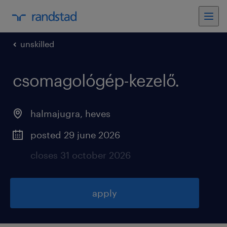
unskilled
csomagológép-kezelő
.
halmajugra
,
heves
posted 29 june 2026
closes 31 october 2026
apply