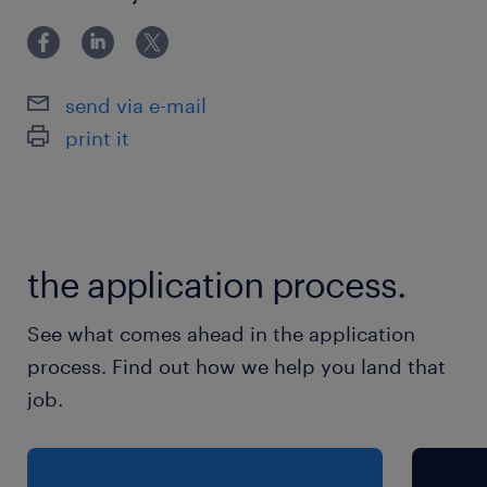
rendelkezz 8 általános iskolai
végzettséggel
vállald a napi 8 órás, 3 műszakos
send via e-mail
beosztást
print it
légy munkádra igényes
Előny
the application process.
középfokú végzettség
gépkezelői tapasztalat
See what comes ahead in the application
process. Find out how we help you land that
job.
Amit kínálunk / Offer