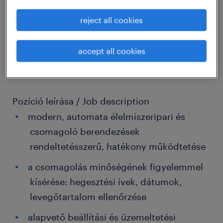
reject all cookies
Cégleírás / Organisation/Department
Ügyfelünk Magyarország egyik legismertebb
accept all cookies
és legnagyobb múltú hazai tulajdonú
édesipari vállalata.
Pozíció leírása / Job description
modern, automata élelmiszeripari és
csomagoló berendezések
rendeltetésszerű, hatékony működtetése
a csomagolás minőségének figyelemmel
kísérése: hegesztési ívek, dátumok,
levegőtartalom ellenőrzése
alapvető beállítási és üzemeltetési