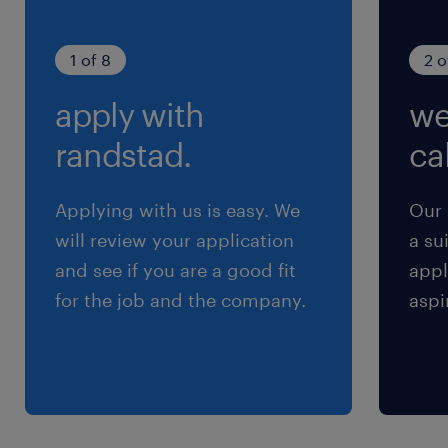
Halmajugrára keresünk új munkatársakat,
Csomagológép-kezelő pozícióba!
1 of 8
2 o
apply with
we
randstad.
cal
Ügyfelünk az alábbi juttatásokat kínálja
dolgozói számára:
Applying with us is easy. We
Our 
will review your application
a su
alap órabéren felül 40%-os műszakpótlék,
and see if you are a good fit
appl
mozgó bér, motivációs bér, cafeteria
for the job and the company.
aspi
a túlórapótlékon felül extra bónusz
(10 000 Ft/ műszak) az önkéntesen vállalt
túlóráért cserébe
első ledolgozott hónap után dolgozói