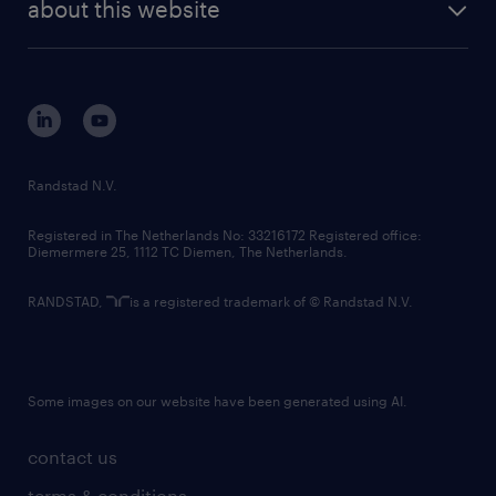
randstad digital
about this website
sustainability
tech suite
disclaimer
equity, diversity, inclusion and belonging
contact us
corporate governance
randstad innovation fund
country websites
Randstad N.V.
contact us
Registered in The Netherlands No: 33216172 Registered office:
Diemermere 25, 1112 TC Diemen, The Netherlands.
RANDSTAD,
is a registered trademark of © Randstad N.V.
Some images on our website have been generated using AI.
contact us
terms & conditions