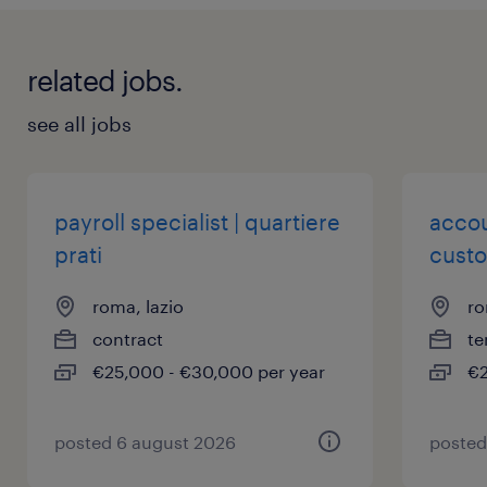
(https://www.randstad.it/privacy/) ai sensi dell'art.
13 del Regolamento (UE) 2016/679 sulla protezione
dei dati (GDPR).
related jobs.
see all jobs
payroll specialist | quartiere
accou
prati
custo
roma, lazio
ro
contract
te
€25,000 - €30,000 per year
€2
posted 6 august 2026
posted