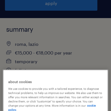
apply
summary
roma, lazio
€15,000 - €18,000 per year
temporary
full-time
about cookies
We use cookies to provide you with a tailored experience, to diagnose
job category
technical problems, to help us improve our website. We also use them to
offer you more relevant information in searches. You can either accept or
administrative & support services
decline them, or click "customize" to specify your choice. You can
change your options at any time. More information is in our
cookie
policy.