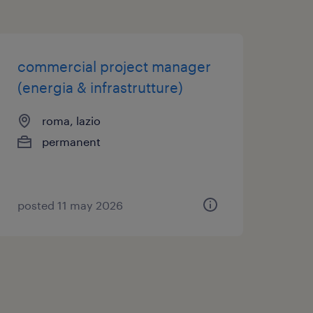
inance per
commercial project manager
ministrativa delle
(energia & infrastrutture)
ione e
roma, lazio
zione DUVRI;
permanent
 e la distribuzione
 esterni;
posted 11 may 2026
etta archiviazione
ia;
dure aziendali e
 di sicurezza e