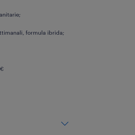
anitarie;
ettimanali, formula ibrida;
0€