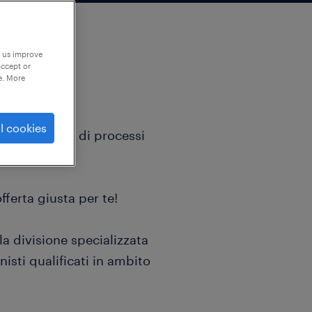
p us improve
accept or
e. More
l cookies
 in gestione di processi
ance?
ferta giusta per te!
a divisione specializzata
nisti qualificati in ambito