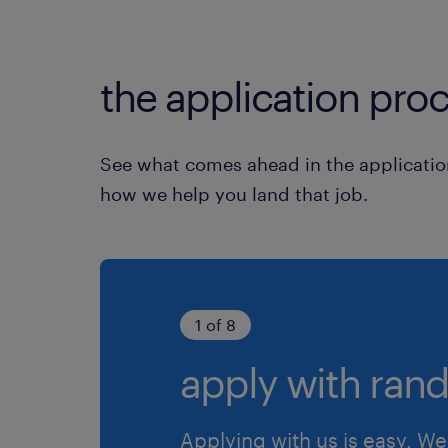
the application proc
See what comes ahead in the applicatio
how we help you land that job.
1 of 8
apply with rand
Applying with us is easy. We 