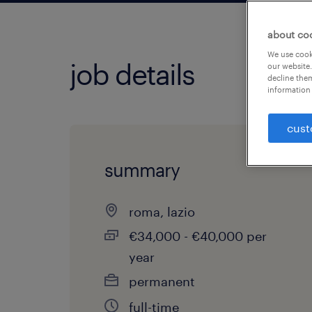
about co
We use cooki
job details
our website.
decline them
information 
cust
summary
roma, lazio
€34,000 - €40,000 per
year
permanent
full-time