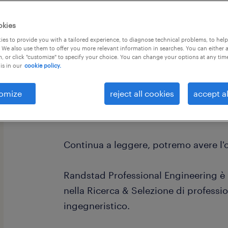
okies
es to provide you with a tailored experience, to diagnose technical problems, to hel
 We also use them to offer you more relevant information in searches. You can either 
, or click "customize" to specify your choice. You can change your options at any tim
is in our
cookie policy.
omize
reject all cookies
accept al
Hai esperienza in ambito Deployment,
autorizzativi, Cont Control e Compli
Continua a leggere, potremo avere l'of
Randstad Professional Engineering è l
nella Ricerca & Selezione di professio
ingegneristico.