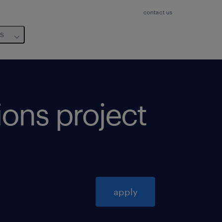
contact us
us
ions project
apply