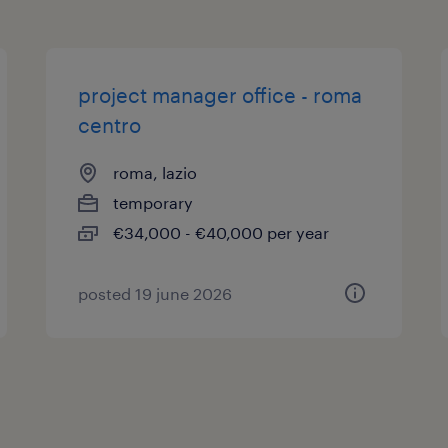
dati (GDPR).
opportune verifiche;
Collaborare con il Dipartimento F
project manager office - roma
garantire la corretta gestione am
centro
commesse.;
Gestire il processo di predisposiz
roma, lazio
aggiornamento della documenta
temporary
€34,000 - €40,000 per year
Coordinare la raccolta delle firme
della documentazione ai fornitori
posted 19 june 2026
Garantire la completezza e la corr
della documentazione obbligator
Assicurare il rispetto delle proce
dei requisiti normativi in materia
compliance.