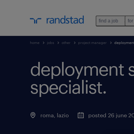
find a job
for
home
jobs
other
project manager
deployment 
deployment sp
specialist
.
roma
,
lazio
posted 26 june 2