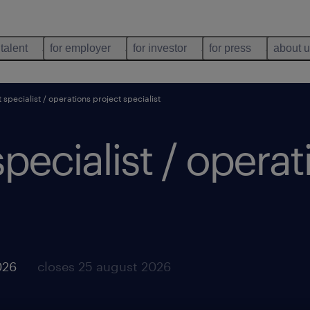
 talent
for employer
for investor
for press
about 
specialist / operations project specialist
ecialist / operat
026
closes 25 august 2026